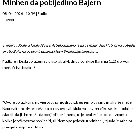
Minhen da pobijedimo Bajern
08. 04. 2026 - 10:59
|
Fudbal
Tweet
Trener fudbalera Reala Alvaro Arbeloa izjavio je da će madridski klub ići na pobedu
protiv Bajerna u revanš utakmici četvrtfinala Lige šampiona.
Fudbaleri Reala poraženi su u utorak u Madridu od ekipe Bajerna (1:2) u prvom
meču četvrtfinala LŠ.
"Ovo je poraz koji smo vjerovatno mogli da izbjegnemo da smo imali više sreće.
Napravili smo dvije greške, a protiv ovakvih klubova takve greške se skupo plaćaju.
Ako bilo koji tim može da pobijedi u Minhenu, to je Real. Mi smo Real, znamo
koliko je teško tamo pobijediti, ali idemo po pobedu u Minhen", izjavio je Arbeloa,
prenijela je španska Marca.