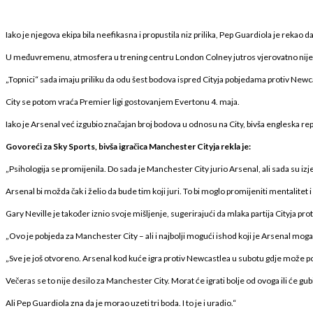
Iako je njegova ekipa bila neefikasna i propustila niz prilika, Pep Guardiola je rekao 
U međuvremenu, atmosfera u trening centru London Colney jutros vjerovatno nije ni
„Topnici“ sada imaju priliku da odu šest bodova ispred Cityja pobjedama protiv New
City se potom vraća Premier ligi gostovanjem Evertonu 4. maja.
Iako je Arsenal već izgubio značajan broj bodova u odnosu na City, bivša engleska re
Govoreći za Sky Sports, bivša igračica Manchester Cityja rekla je:
„Psihologija se promijenila. Do sada je Manchester City jurio Arsenal, ali sada su izjed
Arsenal bi možda čak i želio da bude tim koji juri. To bi moglo promijeniti mentalitet 
Gary Neville je također iznio svoje mišljenje, sugerirajući da mlaka partija Cityja p
„Ovo je pobjeda za Manchester City – ali i najbolji mogući ishod koji je Arsenal mogao
„Sve je još otvoreno. Arsenal kod kuće igra protiv Newcastlea u subotu gdje može po
Večeras se to nije desilo za Manchester City. Morat će igrati bolje od ovoga ili će gub
Ali Pep Guardiola zna da je morao uzeti tri boda. I to je i uradio.“