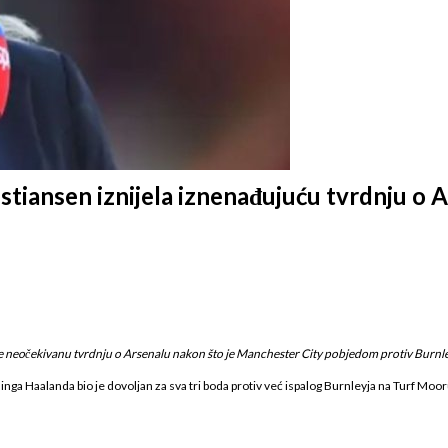
stiansen iznijela iznenađujuću tvrdnju o 
je neočekivanu tvrdnju o Arsenalu nakon što je Manchester City pobjedom protiv Burnley
linga Haalanda bio je dovoljan za sva tri boda protiv već ispalog Burnleyja na Turf Moor