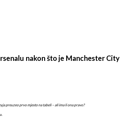
Arsenalu nakon što je Manchester City
ja preuzeo prvo mjesto na tabeli – ali ima li ona pravo?
u.