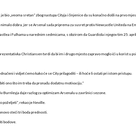
da je bio „veoma sretan“ zbog nastupa Cityja i činjenice da su konačno došli na prvo mjes
malo dobra, jer se Arsenal sada priprema za susret protiv Newcastle Uniteda na Emi
castlea i Fulhama u narednim sedmicama, s obzirom da Guardiola i njegov tim 25. april
prezentativka Christiansen tvrdi da bi im i drugo mjesto zapravo moglo ići u korist u 
načeni i vidjet ćemo kako će se City prilagoditi – ili hoće li ostati pri istom pristupu.
i biti ono što im treba da pronađu dodatnu motivaciju.“
rotiv Burnleyja daje razlog za optimizam Arsenalu u završnici sezone.
 poželjeti“, rekao je Neville.
novo steći tri boda prednosti.
iti bodove.