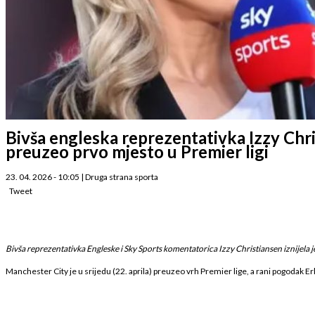
Bivša engleska reprezentativka Izzy Chri
preuzeo prvo mjesto u Premier ligi
23. 04. 2026 - 10:05
|
Druga strana sporta
Tweet
Bivša reprezentativka Engleske i Sky Sports komentatorica Izzy Christiansen iznijela 
Manchester City je u srijedu (22. aprila) preuzeo vrh Premier lige, a rani pogodak Er