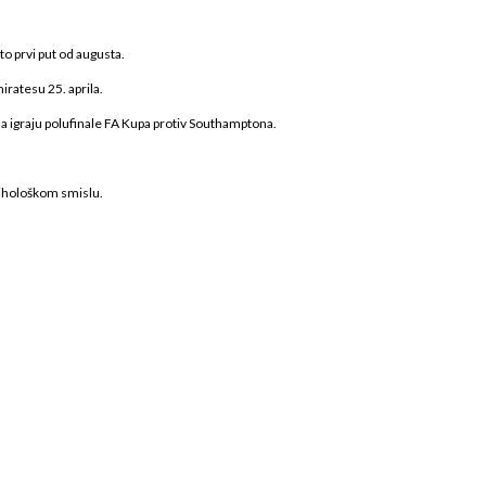
to prvi put od augusta.
ratesu 25. aprila.
a igraju polufinale FA Kupa protiv Southamptona.
psihološkom smislu.