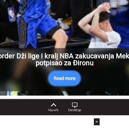
rder Dži lige i kralj NBA zakucavanja Me
potpisao za Đironu
Read more
Na vrh
Desktop
✕