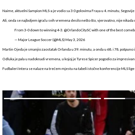
Naime, aktuelni šampion MLS-a je vodio sa 3:0 golovima Fraya u 4. minutu, Segovije u
Ali, onda se najboljem igraču svih vremena desilo nešto što, vjerovatno, nije nikada u
From 3-0 down to winning 4-3.
@OrlandoCitySC
with one of the best comebac
— Major League Soccer (@MLS)
May 3, 2026
Martin Ojeda je smanjio zaostatak Orlanda u 39. minutu, a onda u 68. i 78. potpuno i
Odluka je pala u nadoknadi vremena, u kojoj je Tyrese Spicer pogodio za impresivan 
Fudbaleri Intera se nalaze na trećem mjestu na tabeli istočne konferencije MLS lige