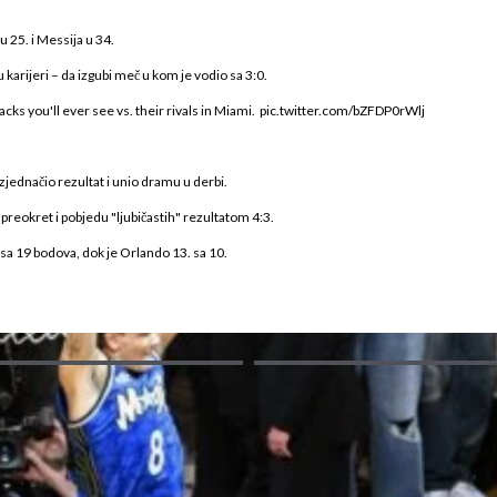
 25. i Messija u 34.
 karijeri – da izgubi meč u kom je vodio sa 3:0.
ks you'll ever see vs. their rivals in Miami.
pic.twitter.com/bZFDP0rWlj
zjednačio rezultat i unio dramu u derbi.
preokret i pobjedu "ljubičastih" rezultatom 4:3.
 sa 19 bodova, dok je Orlando 13. sa 10.