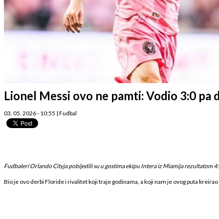
Lionel Messi ovo ne pamti: Vodio 3:0 pa 
03. 05. 2026 - 10:55
|
Fudbal
Fudbaleri Orlando Cityja pobijedili su u gostima ekipu Intera iz Miamija rezultatom 4:
Bio je ovo derbi Floride i rivalitet koji traje godinama, a koji nam je ovog puta kreira