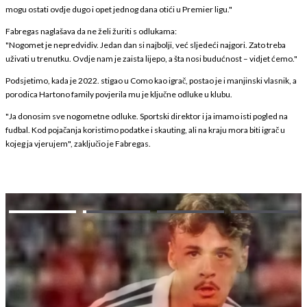
mogu ostati ovdje dugo i opet jednog dana otići u Premier ligu."
Fabregas naglašava da ne želi žuriti s odlukama:
"Nogomet je nepredvidiv. Jedan dan si najbolji, već sljedeći najgori. Zato treba
uživati u trenutku. Ovdje nam je zaista lijepo, a šta nosi budućnost – vidjet ćemo."
Podsjetimo, kada je 2022. stigao u Como kao igrač, postao je i manjinski vlasnik, a
porodica Hartono family povjerila mu je ključne odluke u klubu.
"Ja donosim sve nogometne odluke. Sportski direktor i ja imamo isti pogled na
fudbal. Kod pojačanja koristimo podatke i skauting, ali na kraju mora biti igrač u
kojeg ja vjerujem", zaključio je Fabregas.