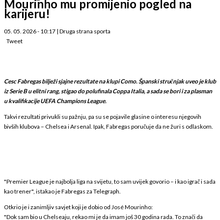
Mourinho mu promijenio pogled na
karijeru!
05. 05. 2026 - 10:17
|
Druga strana sporta
Tweet
Cesc Fabregas bilježi sjajne rezultate na klupi Como. Španski stručnjak uveo je klub
iz Serie B u elitni rang, stigao do polufinala Coppa Italia, a sada se bori i za plasman
u kvalifikacije UEFA Champions League.
Takvi rezultati privukli su pažnju, pa su se pojavile glasine o interesu njegovih
bivših klubova – Chelsea i Arsenal. Ipak, Fabregas poručuje da ne žuri s odlaskom.
"Premier League je najbolja liga na svijetu, to sam uvijek govorio – i kao igrač i sada
kao trener", istakao je Fabregas za Telegraph.
Otkrio je i zanimljiv savjet koji je dobio od José Mourinho:
"Dok sam bio u Chelseaju, rekao mi je da imam još 30 godina rada. To znači da