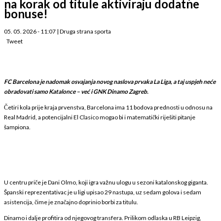
na korak od titule aktiviraju dodatne
bonuse!
05. 05. 2026 - 11:07
|
Druga strana sporta
Tweet
FC Barcelona je nadomak osvajanja novog naslova prvaka La Liga, a taj uspjeh neće
obradovati samo Katalonce – već i GNK Dinamo Zagreb.
Četiri kola prije kraja prvenstva, Barcelona ima 11 bodova prednosti u odnosu na
Real Madrid, a potencijalni El Clasico mogao bi i matematički riješiti pitanje
šampiona.
U centru priče je Dani Olmo, koji igra važnu ulogu u sezoni katalonskog giganta.
Španski reprezentativac je u ligi upisao 29 nastupa, uz sedam golova i sedam
asistencija, čime je značajno doprinio borbi za titulu.
Dinamo i dalje profitira od njegovog transfera. Prilikom odlaska u RB Leipzig,