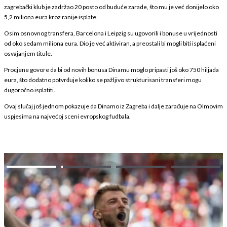
zagrebački klub je zadržao 20 posto od buduće zarade, što mu je već donijelo oko
5,2 miliona eura kroz ranije isplate.
Osim osnovnog transfera, Barcelona i Leipzig su ugovorili i bonuse u vrijednosti
od oko sedam miliona eura. Dio je već aktiviran, a preostali bi mogli biti isplaćeni
osvajanjem titule.
Procjene govore da bi od novih bonusa Dinamu moglo pripasti još oko 750 hiljada
eura, što dodatno potvrđuje koliko se pažljivo strukturisani transferi mogu
dugoročno isplatiti.
Ovaj slučaj još jednom pokazuje da Dinamo iz Zagreba i dalje zarađuje na Olmovim
uspjesima na najvećoj sceni evropskog fudbala.