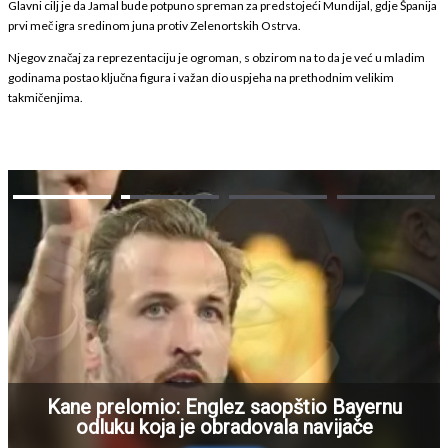
Glavni cilj je da Jamal bude potpuno spreman za predstojeći Mundijal, gdje Španija
prvi meč igra sredinom juna protiv Zelenortskih Ostrva.
Njegov značaj za reprezentaciju je ogroman, s obzirom na to da je već u mladim
godinama postao ključna figura i važan dio uspjeha na prethodnim velikim
takmičenjima.
Kane prelomio: Englez saopštio Bayernu
odluku koja je obradovala navijače