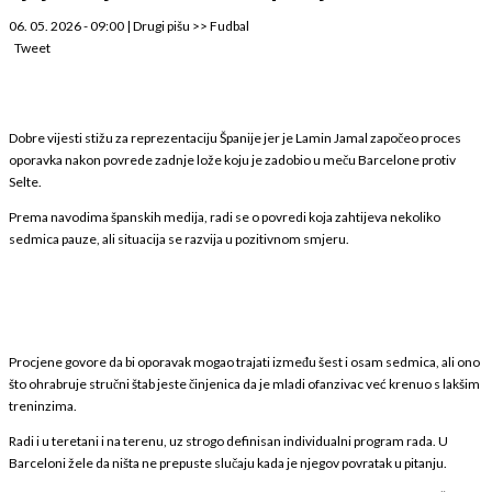
06. 05. 2026 - 09:00
|
Drugi pišu
>>
Fudbal
Tweet
Dobre vijesti stižu za reprezentaciju Španije jer je Lamin Jamal započeo proces
oporavka nakon povrede zadnje lože koju je zadobio u meču Barcelone protiv
Selte.
Prema navodima španskih medija, radi se o povredi koja zahtijeva nekoliko
sedmica pauze, ali situacija se razvija u pozitivnom smjeru.
Procjene govore da bi oporavak mogao trajati između šest i osam sedmica, ali ono
što ohrabruje stručni štab jeste činjenica da je mladi ofanzivac već krenuo s lakšim
treninzima.
Radi i u teretani i na terenu, uz strogo definisan individualni program rada. U
Barceloni žele da ništa ne prepuste slučaju kada je njegov povratak u pitanju.