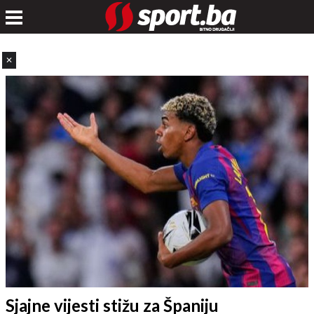
✕
Sjajne vijesti stižu za Španiju