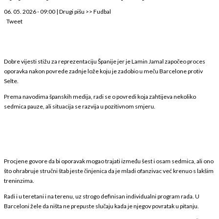
06. 05. 2026 - 09:00
|
Drugi pišu
>>
Fudbal
Tweet
Dobre vijesti stižu za reprezentaciju Španije jer je Lamin Jamal započeo proces
oporavka nakon povrede zadnje lože koju je zadobio u meču Barcelone protiv
Selte.
Prema navodima španskih medija, radi se o povredi koja zahtijeva nekoliko
sedmica pauze, ali situacija se razvija u pozitivnom smjeru.
Procjene govore da bi oporavak mogao trajati između šest i osam sedmica, ali ono
što ohrabruje stručni štab jeste činjenica da je mladi ofanzivac već krenuo s lakšim
treninzima.
Radi i u teretani i na terenu, uz strogo definisan individualni program rada. U
Barceloni žele da ništa ne prepuste slučaju kada je njegov povratak u pitanju.