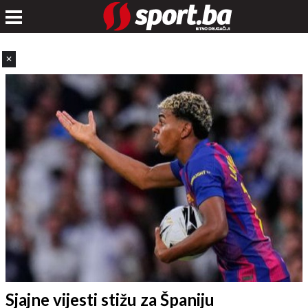
✕
Sjajne vijesti stižu za Španiju