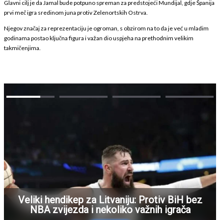
Glavni cilj je da Jamal bude potpuno spreman za predstojeći Mundijal, gdje Španija
prvi meč igra sredinom juna protiv Zelenortskih Ostrva.
Njegov značaj za reprezentaciju je ogroman, s obzirom na to da je već u mladim
godinama postao ključna figura i važan dio uspjeha na prethodnim velikim
takmičenjima.
Veliki hendikep za Litvaniju: Protiv BiH bez
NBA zvijezda i nekoliko važnih igrača