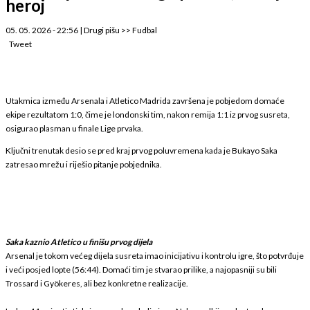
heroj
05. 05. 2026 - 22:56
|
Drugi pišu
>>
Fudbal
Tweet
Utakmica između Arsenala i Atletico Madrida završena je pobjedom domaće
ekipe rezultatom 1:0, čime je londonski tim, nakon remija 1:1 iz prvog susreta,
osigurao plasman u finale Lige prvaka.
Ključni trenutak desio se pred kraj prvog poluvremena kada je Bukayo Saka
zatresao mrežu i riješio pitanje pobjednika.
Saka kaznio Atletico u finišu prvog dijela
Arsenal je tokom većeg dijela susreta imao inicijativu i kontrolu igre, što potvrđuje
i veći posjed lopte (56:44). Domaći tim je stvarao prilike, a najopasniji su bili
Trossard i Gyökeres, ali bez konkretne realizacije.