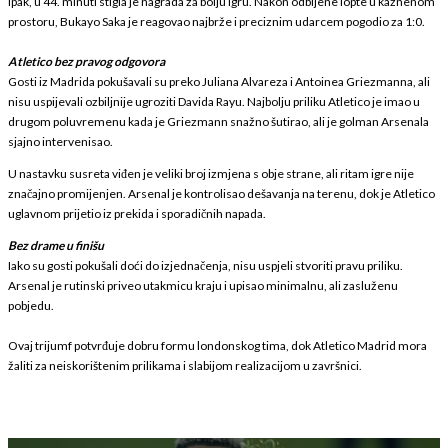
Ipak, u 44. minuti stigla je nagrada za bolju igru. Nakon odbijene lopte u kaznenom
prostoru, Bukayo Saka je reagovao najbrže i preciznim udarcem pogodio za 1:0.
Atletico bez pravog odgovora
Gosti iz Madrida pokušavali su preko Juliana Alvareza i Antoinea Griezmanna, ali
nisu uspijevali ozbiljnije ugroziti Davida Rayu. Najbolju priliku Atletico je imao u
drugom poluvremenu kada je Griezmann snažno šutirao, ali je golman Arsenala
sjajno intervenisao.
U nastavku susreta viđen je veliki broj izmjena s obje strane, ali ritam igre nije
značajno promijenjen. Arsenal je kontrolisao dešavanja na terenu, dok je Atletico
uglavnom prijetio iz prekida i sporadičnih napada.
Bez drame u finišu
Iako su gosti pokušali doći do izjednačenja, nisu uspjeli stvoriti pravu priliku.
Arsenal je rutinski priveo utakmicu kraju i upisao minimalnu, ali zasluženu
pobjedu.
Ovaj trijumf potvrđuje dobru formu londonskog tima, dok Atletico Madrid mora
žaliti za neiskorištenim prilikama i slabijom realizacijom u završnici.