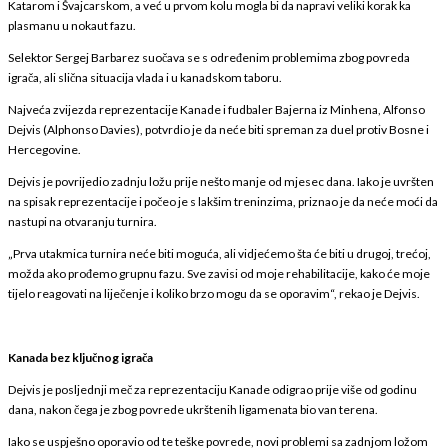
Katarom i Švajcarskom, a već u prvom kolu mogla bi da napravi veliki korak ka
plasmanu u nokaut fazu.
Selektor Sergej Barbarez suočava se s određenim problemima zbog povreda
igrača, ali slična situacija vlada i u kanadskom taboru.
Najveća zvijezda reprezentacije Kanade i fudbaler Bajerna iz Minhena, Alfonso
Dejvis (Alphonso Davies), potvrdio je da neće biti spreman za duel protiv Bosne i
Hercegovine.
Dejvis je povrijedio zadnju ložu prije nešto manje od mjesec dana. Iako je uvršten
na spisak reprezentacije i počeo je s lakšim treninzima, priznao je da neće moći da
nastupi na otvaranju turnira.
„Prva utakmica turnira neće biti moguća, ali vidjećemo šta će biti u drugoj, trećoj,
možda ako prođemo grupnu fazu. Sve zavisi od moje rehabilitacije, kako će moje
tijelo reagovati na liječenje i koliko brzo mogu da se oporavim“, rekao je Dejvis.
Kanada bez ključnog igrača
Dejvis je posljednji meč za reprezentaciju Kanade odigrao prije više od godinu
dana, nakon čega je zbog povrede ukrštenih ligamenata bio van terena.
Iako se uspješno oporavio od te teške povrede, novi problemi sa zadnjom ložom