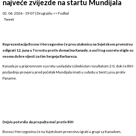
najveće zvijezde na startu Mundijala
02. 06. 2026 - 19:07
|
Drugi pišu
>>
Fudbal
Tweet
Reprezentacija Bosne i Hercegovine će prvu utakmicu na Svjetskom prvenstvu
odigrati 12. juna u Torontu protiv domaćina Kanade, a uoči tog susreta stigle su
veoma dobre vijesti za tim Sergeja Barbareza.
Kanada je u pripremnom susretu savladala Uzbekistan rezultatom 2:0, dok će BiH
posljednju provjeru pred početak Mundijala imati u subotu u Sent Luisu protiv
Paname.
Dejvis potvrdio da propušta meč protiv BiH
Bosna i Hercegovina će na Svjetskom prvenstvu igrati u grupi sa Kanadom,