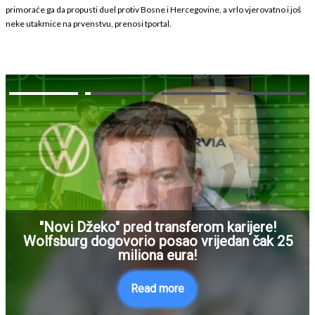
primoraće ga da propusti duel protiv Bosne i Hercegovine, a vrlo vjerovatno i još
neke utakmice na prvenstvu, prenosi tportal.
"Novi Džeko" pred transferom karijere!
Wolfsburg dogovorio posao vrijedan čak 25
miliona eura!
Read more