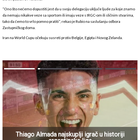
“Ono što nećemo dopustiti jest da u svoju delegaciju uključe ljude za koje znamo
da nemaju nikakve veze sa sportom ili imaju veze s IRGC-om ili sličnim stvarima,
tako da ćemo to vrlo pomno pratiti“, rekao je Rubio na saslušanju odbora
Zastupničkog doma.
Iran na World Cupu očekuju susreti protiv Belgije, Egipta i Novog Zelanda.
Thiago Almada najskuplji igrač u historiji