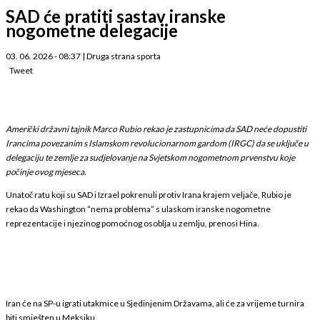
SAD će pratiti sastav iranske
nogometne delegacije
03. 06. 2026 - 08:37
|
Druga strana sporta
Tweet
Američki državni tajnik Marco Rubio rekao je zastupnicima da SAD neće dopustiti
Irancima povezanim s Islamskom revolucionarnom gardom (IRGC) da se uključe u
delegaciju te zemlje za sudjelovanje na Svjetskom nogometnom prvenstvu koje
počinje ovog mjeseca.
Unatoč ratu koji su SAD i Izrael pokrenuli protiv Irana krajem veljače, Rubio je
rekao da Washington “nema problema” s ulaskom iranske nogometne
reprezentacije i njezinog pomoćnog osoblja u zemlju, prenosi Hina.
Iran će na SP-u igrati utakmice u Sjedinjenim Državama, ali će za vrijeme turnira
biti smješten u Meksiku.