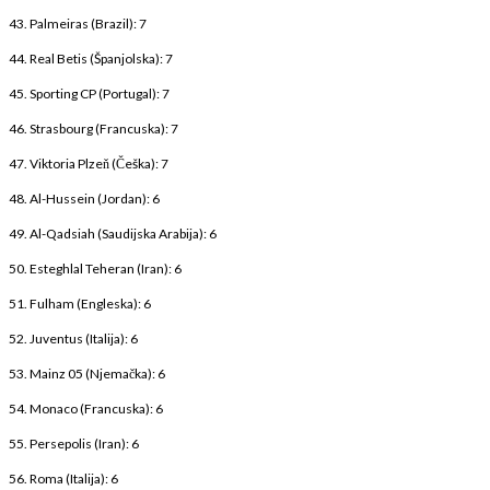
43. Palmeiras (Brazil): 7
44. Real Betis (Španjolska): 7
45. Sporting CP (Portugal): 7
46. Strasbourg (Francuska): 7
47. Viktoria Plzeň (Češka): 7
48. Al-Hussein (Jordan): 6
49. Al-Qadsiah (Saudijska Arabija): 6
50. Esteghlal Teheran (Iran): 6
51. Fulham (Engleska): 6
52. Juventus (Italija): 6
53. Mainz 05 (Njemačka): 6
54. Monaco (Francuska): 6
55. Persepolis (Iran): 6
56. Roma (Italija): 6