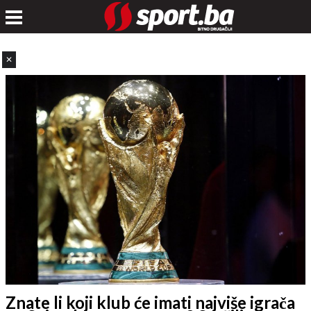
✕
Znate li koji klub će imati najviše igrača