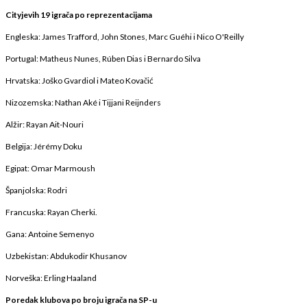
Cityjevih 19 igrača po reprezentacijama
Engleska: James Trafford, John Stones, Marc Guéhi i Nico O'Reilly
Portugal: Matheus Nunes, Rúben Dias i Bernardo Silva
Hrvatska: Joško Gvardiol i Mateo Kovačić
Nizozemska: Nathan Aké i Tijjani Reijnders
Alžir: Rayan Ait-Nouri
Belgija: Jérémy Doku
Egipat: Omar Marmoush
Španjolska: Rodri
Francuska: Rayan Cherki.
Gana: Antoine Semenyo
Uzbekistan: Abdukodir Khusanov
Norveška: Erling Haaland
Poredak klubova po broju igrača na SP-u