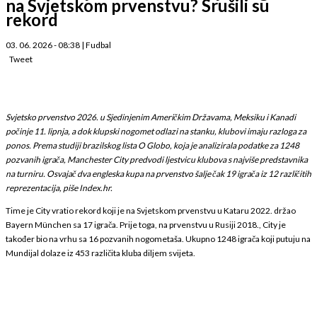
na Svjetskom prvenstvu? Srušili su
rekord
03. 06. 2026 - 08:38
|
Fudbal
Tweet
Svjetsko prvenstvo 2026. u Sjedinjenim Američkim Državama, Meksiku i Kanadi
počinje 11. lipnja, a dok klupski nogomet odlazi na stanku, klubovi imaju razloga za
ponos. Prema studiji brazilskog lista O Globo, koja je analizirala podatke za 1248
pozvanih igrača, Manchester City predvodi ljestvicu klubova s najviše predstavnika
na turniru. Osvajač dva engleska kupa na prvenstvo šalje čak 19 igrača iz 12 različitih
reprezentacija, piše Index.hr.
Time je City vratio rekord koji je na Svjetskom prvenstvu u Kataru 2022. držao
Bayern München sa 17 igrača. Prije toga, na prvenstvu u Rusiji 2018., City je
također bio na vrhu sa 16 pozvanih nogometaša. Ukupno 1248 igrača koji putuju na
Mundijal dolaze iz 453 različita kluba diljem svijeta.