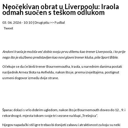
Neočekivan obrat u Liverpoolu: Iraola
odmah suočen s teškom odlukom
03. 06. 2026 - 10:10
|
Drugi pišu
>>
Fudbal
Tweet
Andoni Iraola je možda već dobio svoju prvu dilemu kao trener Liverpoola, i to prije
nego što je službeno predstavljen kao novi glavni trener kluba, piše Sport Bible.
Očekuje se da će bivši trener Bournemoutha, Iraola, u narednim danima postati
nasljednik Arnea Slota na Anfieldu, nakon što je, prema izvještajima, postignut
usmeni dogovor između dvije strane.
Španac dolazi s vrlo dobrim ugledom, nakon što je Bournemouth doveo do 12., 9. i
rekordnog 6. mjesta tokom svoje tri sezone na klupi „Trešnjica“.
Njegov napadački stil igre trebao bi donijeti zabavu i atraktivnost za koju su neki