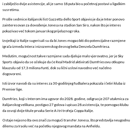
i zabilježio dvije asistencije, ali je samo 18 puta bio u početnoj postavi u ligaškim
susretima.
Prošle sedmice italijanski list Gazzetta dello Sport objavio je da je Inter ponovo
zainteresovan za dovođenje Jonesa na stadion San Siro, nakon što je interes
pokazivao već tokom januarskog prijelaznog roka.
Izvještaji iz Italije sugerisali su da bi Jones mogao biti dio potencijalne razmjene
igrača između Intera i nizozemskog desnog beka Denzela Dumfriesa.
Međutim, mogućnost takve razmjene sada djeluje malo vjerovatno, jer je Sky
Sports objavio da se očekuje da će Real Madrid aktivirati Dumfriesovu otkupnu
klauzulu od 17,3 miliona funti, dok su lični uslovi navodno već načelno
dogovoreni.
Isti izvor navodi da su interes za 30-godišnjeg fudbalera pokazala i četiri kluba iz
Premier lige.
Dumfries, koji s Interom ima ugovor do 2028. godine, odigrao je 207 utakmica za
italijanskog velikana, postigao 27 golova i upisao 28 asistencija, te pomogao klubu
da osvoji dvije titule prvaka Serie A i tri trofeja Coppa Italije.
Ostaje nejasno šta ovo znači za mogući transfer Jonesa, što predstavlja neugodnu
dilemu za Iraolu već na početku njegovog mandata na Anfieldu.