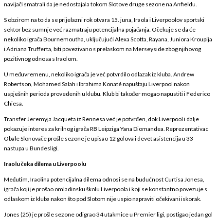
navijači smatrali da je nedostajala tokom Slotove druge sezone na Anfieldu.
S obzirom na to da se prijelazni rok otvara 15. juna, Iraola i Liverpoolov sportski
sektor bez sumnje već razmatraju potencijalna pojačanja. Očekuje se da će
nekoliko igrača Bournemoutha, uključujući Alexa Scotta, Rayana, Juniora Kroupija
i Adriana Trufferta, biti povezivano s prelaskom na Merseyside zbog njihovog
pozitivnog odnosa s Iraolom.
U međuvremenu, nekoliko igrača je već potvrdilo odlazak iz kluba. Andrew
Robertson, Mohamed Salah i Ibrahima Konaté napuštaju Liverpool nakon
uspješnih perioda provedenih u klubu. Klub bi također mogao napustiti i Federico
Chiesa.
Transfer Jeremyja Jacqueta iz Rennesa već je potvrđen, dok Liverpool i dalje
pokazuje interes za krilnog igrača RB Leipziga Yana Diomandea. Reprezentativac
Obale Slonovače prošle sezone je upisao 12 golova i devet asistencija u 33
nastupa u Bundesligi.
Iraolu čeka dilema u Liverpoolu
Međutim, Iraolina potencijalna dilema odnosi se na budućnost Curtisa Jonesa,
igrača koji je prošao omladinsku školu Liverpoola i koji se konstantno povezuje s
odlaskom iz kluba nakon što pod Slotom nije uspio napraviti očekivani iskorak.
Jones (25) je prošle sezone odigrao 34 utakmice u Premier ligi, postigao jedan gol