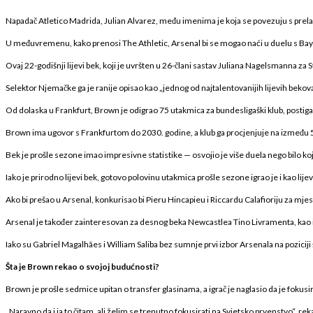
Napadač Atletico Madrida, Julian Alvarez, među imenima je koja se povezuju s prel
U međuvremenu, kako prenosi The Athletic, Arsenal bi se mogao naći u duelu s Ba
Ovaj 22-godišnji lijevi bek, koji je uvršten u 26-člani sastav Juliana Nagelsmanna z
Selektor Njemačke ga je ranije opisao kao „jednog od najtalentovanijih lijevih bekova
Od dolaska u Frankfurt, Brown je odigrao 75 utakmica za bundesligaški klub, postigao 
Brown ima ugovor s Frankfurtom do 2030. godine, a klub ga procjenjuje na između 50
Bek je prošle sezone imao impresivne statistike — osvojio je više duela nego bilo koji
Iako je prirodno lijevi bek, gotovo polovinu utakmica prošle sezone igrao je i kao li
Ako bi prešao u Arsenal, konkurisao bi Pieru Hincapieu i Riccardu Calafioriju za mjes
Arsenal je također zainteresovan za desnog beka Newcastlea Tino Livramenta, kao i 
Iako su Gabriel Magalhães i William Saliba bez sumnje prvi izbor Arsenala na poziciji št
Šta je Brown rekao o svojoj budućnosti?
Brown je prošle sedmice upitan o transfer glasinama, a igrač je naglasio da je foku
„Naravno da i ja to čitam, ali želim se trenutno fokusirati na Svjetsko prvenstvo“, re