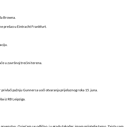
ela Browna.
ne prešao u Eintracht Frankfurt.
aciju.
ače u završnoj trećini terena.
rivlači pažnju Gunnersa uoči otvaranja prijelaznog roka 15. juna.
eba iz RB Leipziga.
kom prvenstvu. Osjećam se odlično, i u gradu također, imam prijatelje tamo. Zaista sam