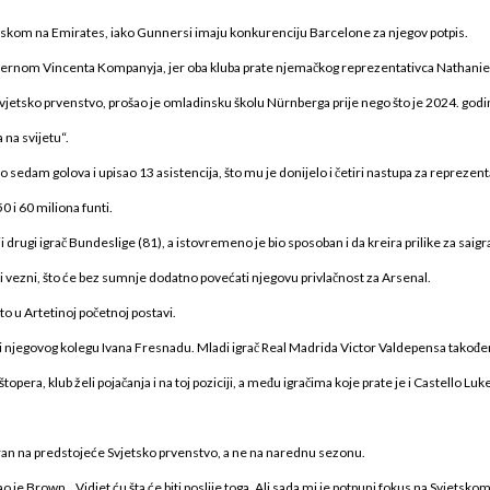
askom na Emirates, iako Gunnersi imaju konkurenciju Barcelone za njegov potpis.
yernom Vincenta Kompanyja, jer oba kluba prate njemačkog reprezentativca Nathani
a Svjetsko prvenstvo, prošao je omladinsku školu Nürnberga prije nego što je 2024. godi
 na svijetu“.
sedam golova i upisao 13 asistencija, što mu je donijelo i četiri nastupa za reprezent
 i 60 miliona funti.
 drugi igrač Bundeslige (81), a istovremeno je bio sposoban i da kreira prilike za saigr
jevi vezni, što će bez sumnje dodatno povećati njegovu privlačnost za Arsenal.
to u Artetinoj početnoj postavi.
njegovog kolegu Ivana Fresnadu. Mladi igrač Real Madrida Victor Valdepensa također p
opera, klub želi pojačanja i na toj poziciji, a među igračima koje prate je i Castello Luk
siran na predstojeće Svjetsko prvenstvo, a ne na narednu sezonu.
kao je Brown. „Vidjet ću šta će biti poslije toga. Ali sada mi je potpuni fokus na Svjets