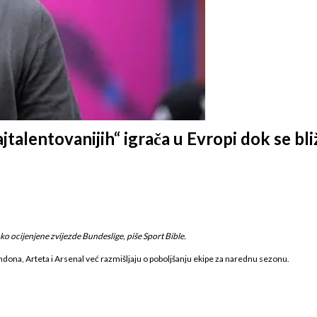
jtalentovanijih“ igrača u Evropi dok se bl
o ocijenjene zvijezde Bundeslige, piše Sport Bible.
ndona, Arteta i Arsenal već razmišljaju o poboljšanju ekipe za narednu sezonu.