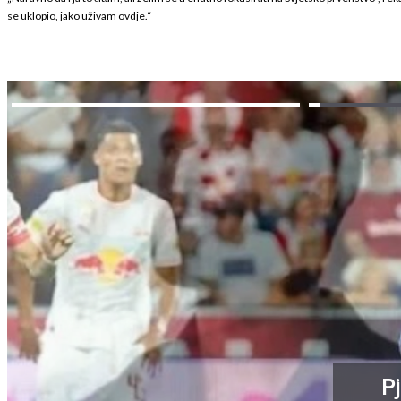
se uklopio, jako uživam ovdje.“
Pj