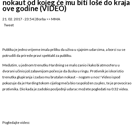
nokaut od kojeg će mu biti loše do kraja
ove godine (VIDEO)
21. 02. 2017 - 23:54
|
Borba
>>
MMA
Tweet
Publika je jedno vrijeme imala priliku da uživa u sjajnim udarcima, a borci su se
potrudili da prirede pravi spektakl za publiku.
Međutim, u jednom trenutku Hardning se malo zanio i kako bi atmosferu u
dvorani učinio još zabavnijom počeo je da đuska u ringu. Protivnik je iskoristio
trenutka glupiranja i zadao mu brutalan nokaut – nogom u nos! Video ispod
pokazuje da je Harding tokom cijelog meča bio raspoložen za ples, te je provocirao
protivnika. Dio kada je zadobio posljednji udarac možete pogledati na 0:32 videa.
Pogledajte video: