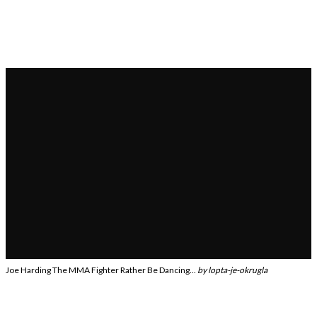
Joe Harding The MMA Fighter Rather Be Dancing...
by
lopta-je-okrugla