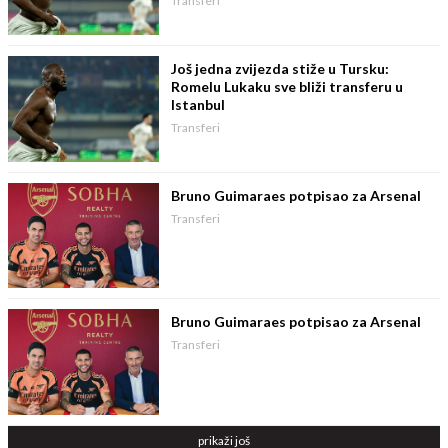
Transferi
Još jedna zvijezda stiže u Tursku:
Romelu Lukaku sve bliži transferu u
Istanbul
Transferi
Bruno Guimaraes potpisao za Arsenal
Transferi
Bruno Guimaraes potpisao za Arsenal
Transferi
prikaži još