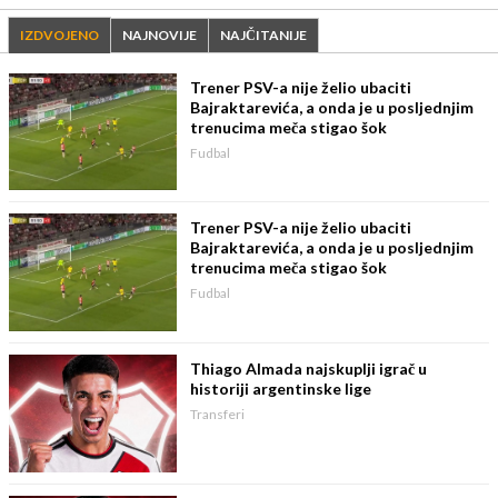
IZDVOJENO
NAJNOVIJE
NAJČITANIJE
Trener PSV-a nije želio ubaciti
Bajraktarevića, a onda je u posljednjim
trenucima meča stigao šok
Fudbal
Trener PSV-a nije želio ubaciti
Bajraktarevića, a onda je u posljednjim
trenucima meča stigao šok
Fudbal
Thiago Almada najskuplji igrač u
historiji argentinske lige
Transferi