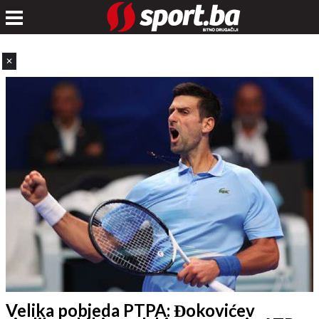
✕
Velika pobjeda PTPA: Đokovićev