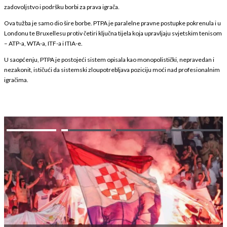
zadovoljstvo i podršku borbi za prava igrača.
Ova tužba je samo dio šire borbe. PTPA je paralelne pravne postupke pokrenula i u
Londonu te Bruxellesu protiv četiri ključna tijela koja upravljaju svjetskim tenisom
– ATP-a, WTA-a, ITF-a i ITIA-e.
U saopćenju, PTPA je postojeći sistem opisala kao monopolistički, nepravedan i
nezakonit, ističući da sistemski zloupotrebljava poziciju moći nad profesionalnim
igračima.