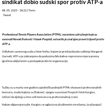
sindikat dobio sudski spor protiv ATP-a
08. 05. 2025 - 18:22
|
Tenis
Tweet
Professional Tennis Players Association (PTPA), nezavisno udruženje koje su
osnovali Novak Đoković i Vasek Pospisil, ostvarilo je značajan pravni trijumf protiv
ATP-a.
Odlukom saveznog suda u New Yorku, kojom je predsjedavala sutkinja Margaret
Garnett, ATP-u je zabranjeno da poduzima bilo kakve represivne mjere prema
igračima uključenim u postupak protiv te organizacije.
Tužbu su u martu ove godine zajednički podnijeli PTPA i dvanaest profesionalnih
tenisera, među kojima su Đoković, njegov suosnivač Pospisil i Nick Kyrgios,
ističući da djeluju u ime svih tenisera na profesionalnoj sceni.
Nakon objave presude, Kyrgios se oglasio na društvenim mrežama, izražavajući