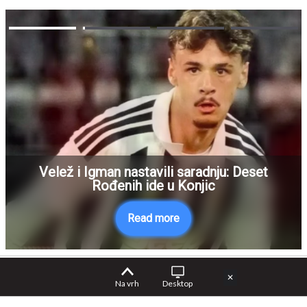
Velež i Igman nastavili saradnju: Deset
Rođenih ide u Konjic
Read more
✕
Na vrh
Desktop