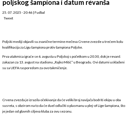
poljskog šampiona i datum revanša
25. 07. 2025 - 20:46
|
Fudbal
Tweet
Poljski mediji objavili su zvanične termine mečeva Crvene zvezde u trećem kolu
kvalifikacija za Ligu šampiona protiv šampiona Poljske.
Prva utakmica igraće se 6. avgusta u Poljskoj s početkom u 20:30, dok je revanš
zakazan za 13. avgust na stadionu „Rajko Mitić“ u Beogradu. Ovi datumi usklađeni
su sa UEFA rasporedom za ovo takmičenje.
Crvena zvezda je izrazila očekivanje da će veliki broj navijača bodriti ekipu u oba
susreta, s obzirom na to da će duel odlučiti o plasmanu u plej-of Lige šampiona, što
je jedan od glavnih ciljeva kluba za ovu sezonu.