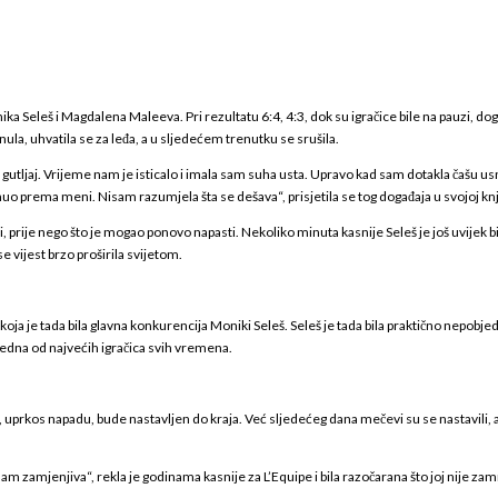
onika Seleš i Magdalena Maleeva. Pri rezultatu 6:4, 4:3, dok su igračice bile na pauzi, 
snula, uhvatila se za leđa, a u sljedećem trenutku se srušila.
gutljaj. Vrijeme nam je isticalo i imala sam suha usta. Upravo kad sam dotakla čašu 
o prema meni. Nisam razumjela šta se dešava“, prisjetila se tog događaja u svojoj knjiz
rije nego što je mogao ponovo napasti. Nekoliko minuta kasnije Seleš je još uvijek bila 
 se vijest brzo proširila svijetom.
f, koja je tada bila glavna konkurencija Moniki Seleš. Seleš je tada bila praktično nepob
 jedna od najvećih igračica svih vremena.
, uprkos napadu, bude nastavljen do kraja. Već sljedećeg dana mečevi su se nastavili, a t
da sam zamjenjiva“, rekla je godinama kasnije za L’Equipe i bila razočarana što joj nije 