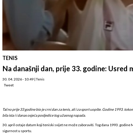
TENIS
Na današnji dan, prije 33. godine: Usred
30. 04. 2026 - 10:49
|
Tenis
Tweet
Tačno prije 33 godine bio je crni dan za tenis, ali i za sport uopšte. Godine 1993. tok
bila ista i i danas osjeća posljedice tog užasnog napada.
30. april ostaje datum koji teniski svijet ne može zaboraviti. Tog dana 1993. godine M
sigurnost u sportu.