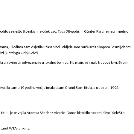
dogodilo se nešto što niko nije očekivao. Tada 38-godišnji Günter Parche neprimjetno
usnama, u leđima sam osjetila užasan bol. Vidjela sam muškarca s kapom i osmijehom
i (Getting a Grip) Seleš.
pri svijesti i odvezena je u lokalnu bolnicu. Na majici je imala tragove krvi. Brojni
jediva. Sa samo 19 godina već je imala osam Grand Slam titula, a u sezoni 1992.
itulu je osvojila Arantxa Sánchez Vicario. Danas bi to bilo nezamislivo i Seleš to
zamrznut WTA ranking.