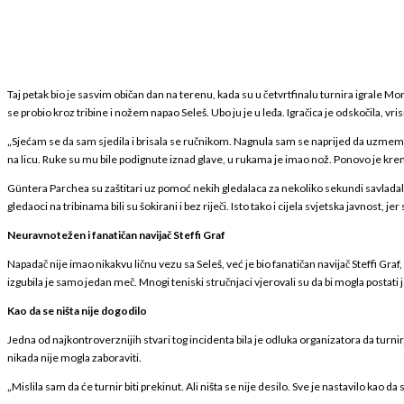
Taj petak bio je sasvim običan dan na terenu, kada su u četvrtfinalu turnira igrale M
se probio kroz tribine i nožem napao Seleš. Ubo ju je u leđa. Igračica je odskočila, vri
„Sjećam se da sam sjedila i brisala se ručnikom. Nagnula sam se naprijed da uzmem 
na licu. Ruke su mu bile podignute iznad glave, u rukama je imao nož. Ponovo je krenu
Güntera Parchea su zaštitari uz pomoć nekih gledalaca za nekoliko sekundi savladali, p
gledaoci na tribinama bili su šokirani i bez riječi. Isto tako i cijela svjetska javnost, jer
Neuravnotežen i fanatičan navijač Steffi Graf
Napadač nije imao nikakvu ličnu vezu sa Seleš, već je bio fanatičan navijač Steffi Gra
izgubila je samo jedan meč. Mnogi teniski stručnjaci vjerovali su da bi mogla postati
Kao da se ništa nije dogodilo
Jedna od najkontroverznijih stvari tog incidenta bila je odluka organizatora da turnir
nikada nije mogla zaboraviti.
„Mislila sam da će turnir biti prekinut. Ali ništa se nije desilo. Sve je nastavilo kao 