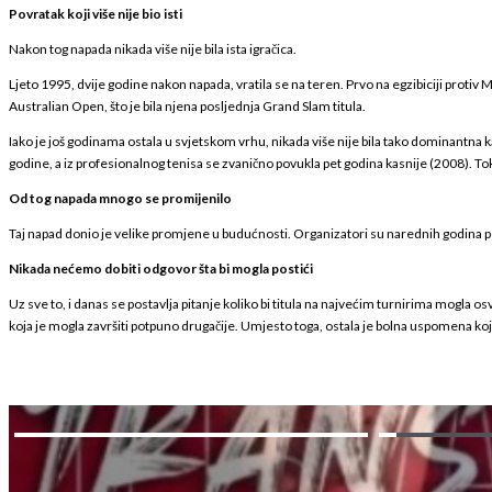
Povratak koji više nije bio isti
Nakon tog napada nikada više nije bila ista igračica.
Ljeto 1995, dvije godine nakon napada, vratila se na teren. Prvo na egzibiciji protiv Ma
Australian Open, što je bila njena posljednja Grand Slam titula.
Iako je još godinama ostala u svjetskom vrhu, nikada više nije bila tako dominantna 
godine, a iz profesionalnog tenisa se zvanično povukla pet godina kasnije (2008). Tok
Od tog napada mnogo se promijenilo
Taj napad donio je velike promjene u budućnosti. Organizatori su narednih godina poo
Nikada nećemo dobiti odgovor šta bi mogla postići
Uz sve to, i danas se postavlja pitanje koliko bi titula na najvećim turnirima mogla o
koja je mogla završiti potpuno drugačije. Umjesto toga, ostala je bolna uspomena koj