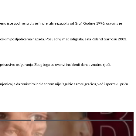
u iste godine igrala je finale, ali je izgubila od Graf. Godine 1996. osvojila je
ihološkim posljedicama napada. Posljednji meč odigrala je na Roland Garrosu 2003.
prisustvo osiguranja. Zbog toga su ovakvi incidenti danas znatno rjeđi.
injenica je da tenis tim incidentom nije izgubio samo igračicu, već i sportsku priču