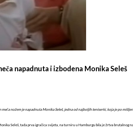
 meča napadnuta i izbodena Monika Seleš
om meča nožem je napadnuta Monika Seleš, jedna od najboljih teniserki, koja je po mišlje
onika Seleš, tada prva igračica svijeta, na turniru u Hamburgu bila je žrtva brutalnog n