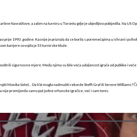
rtine Navratilove, a zatim na turniru u Torontu gdje je ubjedljivo pobijedila. Na US Open
kao prije 1993. godine. Kasnije je priznala da se borila s poremećajima u ishrani i ps
om karijere osvojila je 53 turnirske titule.
štrili sigurnosne mjere. Među njima su bile veća udaljenost igrača od publike i veće 
svojiti Monika Seleš… Da li bi mogla nadmašiti rekorde Steffi Graf ili Serene Williams? Č
a nije promijenila samo put jedne vrhunske igračice, već i sam tenis.