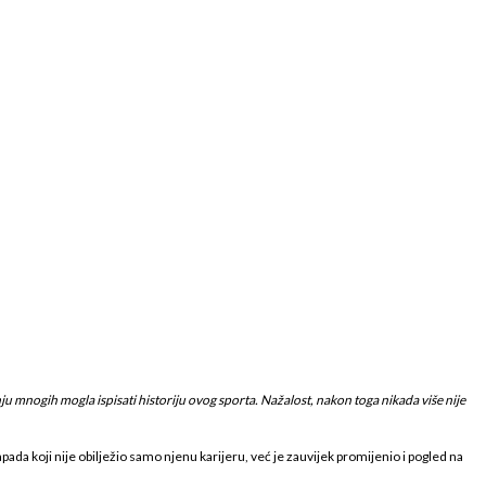
nju mnogih mogla ispisati historiju ovog sporta. Nažalost, nakon toga nikada više nije
apada koji nije obilježio samo njenu karijeru, već je zauvijek promijenio i pogled na