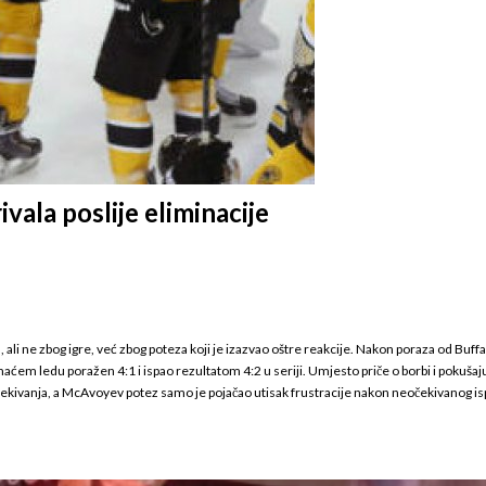
vala poslije eliminacije
li ne zbog igre, već zbog poteza koji je izazvao oštre reakcije. Nakon poraza od Buffal
omaćem ledu poražen 4:1 i ispao rezultatom 4:2 u seriji. Umjesto priče o borbi i pokuš
čekivanja, a McAvoyev potez samo je pojačao utisak frustracije nakon neočekivanog ispad