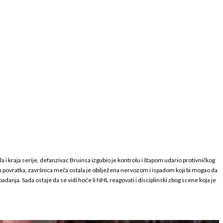
a i kraja serije, defanzivac Bruinsa izgubio je kontrolu i štapom udario protivničkog
aju povratka, završnica meča ostala je obilježena nervozom i ispadom koji bi mogao da
anja. Sada ostaje da se vidi hoće li NHL reagovati i disciplinski zbog scene koja je