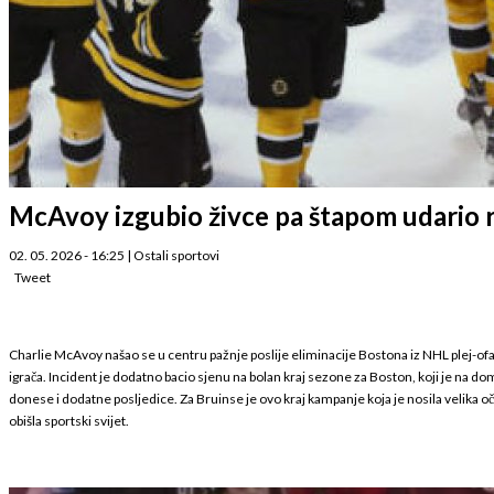
McAvoy izgubio živce pa štapom udario ri
02. 05. 2026 - 16:25
|
Ostali sportovi
Tweet
Charlie McAvoy našao se u centru pažnje poslije eliminacije Bostona iz NHL plej-ofa, a
igrača. Incident je dodatno bacio sjenu na bolan kraj sezone za Boston, koji je na d
donese i dodatne posljedice. Za Bruinse je ovo kraj kampanje koja je nosila velika o
obišla sportski svijet.