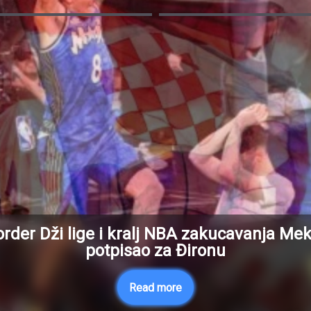
rder Dži lige i kralj NBA zakucavanja Me
potpisao za Đironu
Read more