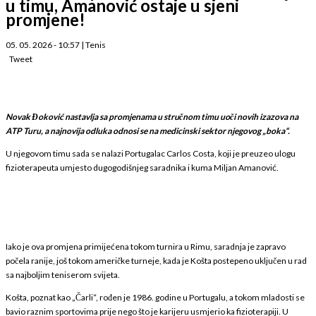
u timu, Amanović ostaje u sjeni
promjene!
05. 05. 2026 - 10:57
|
Tenis
Tweet
Novak Đoković nastavlja sa promjenama u stručnom timu uoči novih izazova na
ATP Turu, a najnovija odluka odnosi se na medicinski sektor njegovog „boka“.
U njegovom timu sada se nalazi Portugalac Carlos Costa, koji je preuzeo ulogu
fizioterapeuta umjesto dugogodišnjeg saradnika i kuma Miljan Amanović.
Iako je ova promjena primijećena tokom turnira u Rimu, saradnja je zapravo
počela ranije, još tokom američke turneje, kada je Košta postepeno uključen u rad
sa najboljim teniserom svijeta.
Košta, poznat kao „Čarli“, rođen je 1986. godine u Portugalu, a tokom mladosti se
bavio raznim sportovima prije nego što je karijeru usmjerio ka fizioterapiji. U