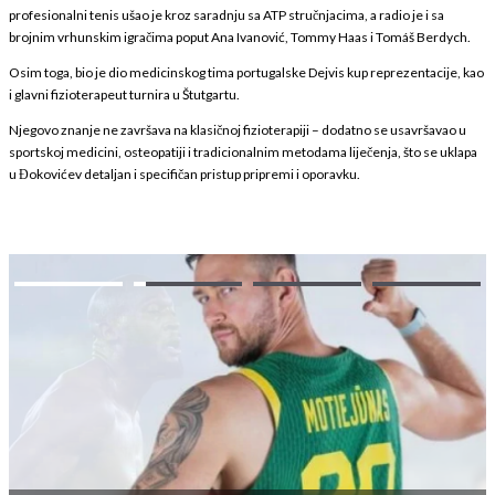
profesionalni tenis ušao je kroz saradnju sa ATP stručnjacima, a radio je i sa
brojnim vrhunskim igračima poput Ana Ivanović, Tommy Haas i Tomáš Berdych.
Osim toga, bio je dio medicinskog tima portugalske Dejvis kup reprezentacije, kao
i glavni fizioterapeut turnira u Štutgartu.
Njegovo znanje ne završava na klasičnoj fizioterapiji – dodatno se usavršavao u
sportskoj medicini, osteopatiji i tradicionalnim metodama liječenja, što se uklapa
u Đokovićev detaljan i specifičan pristup pripremi i oporavku.