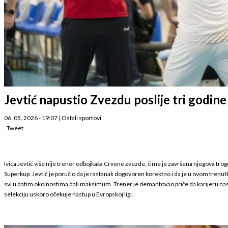
Jevtić napustio Zvezdu poslije tri godine 
06. 05. 2026 - 19:07
|
Ostali sportovi
Tweet
Ivica Jevtić više nije trener odbojkaša Crvene zvezde, čime je završena njegova tro
Superkup. Jevtić je poručio da je rastanak dogovoren korektno i da je u ovom trenutk
svi u datim okolnostima dali maksimum. Trener je demantovao priče da karijeru nas
selekciju uskoro očekuje nastup u Evropskoj ligi.