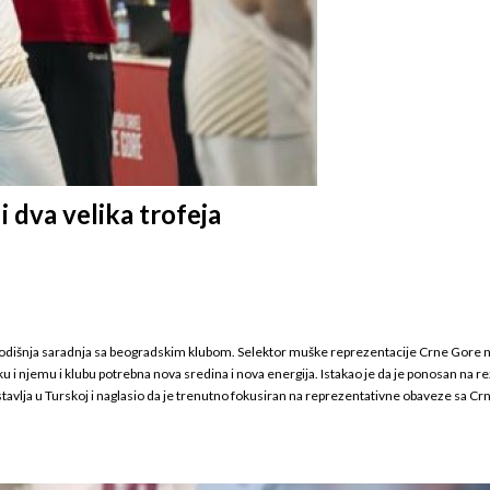
i dva velika trofeja
godišnja saradnja sa beogradskim klubom. Selektor muške reprezentacije Crne Gore nap
u i njemu i klubu potrebna nova sredina i nova energija. Istakao je da je ponosan na re
tavlja u Turskoj i naglasio da je trenutno fokusiran na reprezentativne obaveze sa 