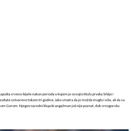
ušta crveno-bijele nakon perioda u kojem je osvojio titulu prvaka Srbije i
zultate ostvarene tokom tri godine, iako smatra da je možda moglo i više, ali da su
Crnom Gorom. Njegov naredni klupski angažman još nije poznat, dok crnogorsku