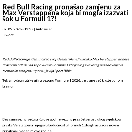
Red Bull Racing pronašao zamjenu za
Max Verstappena koja bi mogla izazvati
šok u Formuli 1?!
07. 05. 2026 - 12:57
|
Autosvijet
Tweet
Red Bull Racing je identificirao svoj idealni “plan B” ukoliko Max Verstappen donese
drastičnu odluku da se povuče iz Formule 1 zbog svog sve većeg nezadovoljstva
trenutnim stanjem u sportu, javlja Sport Bible.
Tek smo četiri utrke ušli u sezonu Formule 1 2026, a glasine već kruže punom
brzinom.
Bez sumnje, najveća priča ove godine vezana je za četverostrukog svjetskog
prvaka Verstappena i njegovu budućnost u Formuli 1 zbog frustracija novim
pravilima uvedenim ove godine.