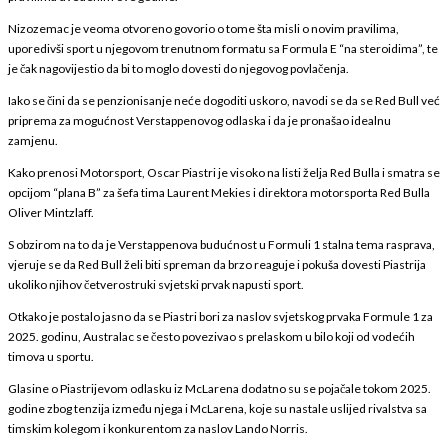
Nizozemac je veoma otvoreno govorio o tome šta misli o novim pravilima,
uporedivši sport u njegovom trenutnom formatu sa Formula E “na steroidima”, te
je čak nagovijestio da bi to moglo dovesti do njegovog povlačenja.
Iako se čini da se penzionisanje neće dogoditi uskoro, navodi se da se Red Bull već
priprema za mogućnost Verstappenovog odlaska i da je pronašao idealnu
zamjenu.
Kako prenosi Motorsport, Oscar Piastri je visoko na listi želja Red Bulla i smatra se
opcijom “plana B” za šefa tima Laurent Mekies i direktora motorsporta Red Bulla
Oliver Mintzlaff.
S obzirom na to da je Verstappenova budućnost u Formuli 1 stalna tema rasprava,
vjeruje se da Red Bull želi biti spreman da brzo reaguje i pokuša dovesti Piastrija
ukoliko njihov četverostruki svjetski prvak napusti sport.
Otkako je postalo jasno da se Piastri bori za naslov svjetskog prvaka Formule 1 za
2025. godinu, Australac se često povezivao s prelaskom u bilo koji od vodećih
timova u sportu.
Glasine o Piastrijevom odlasku iz McLarena dodatno su se pojačale tokom 2025.
godine zbog tenzija između njega i McLarena, koje su nastale uslijed rivalstva sa
timskim kolegom i konkurentom za naslov Lando Norris.