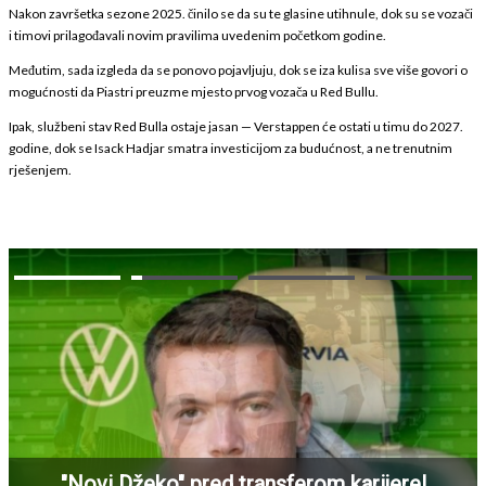
Nakon završetka sezone 2025. činilo se da su te glasine utihnule, dok su se vozači
i timovi prilagođavali novim pravilima uvedenim početkom godine.
Međutim, sada izgleda da se ponovo pojavljuju, dok se iza kulisa sve više govori o
mogućnosti da Piastri preuzme mjesto prvog vozača u Red Bullu.
Ipak, službeni stav Red Bulla ostaje jasan — Verstappen će ostati u timu do 2027.
godine, dok se Isack Hadjar smatra investicijom za budućnost, a ne trenutnim
rješenjem.
"Novi Džeko" pred transferom karijere!