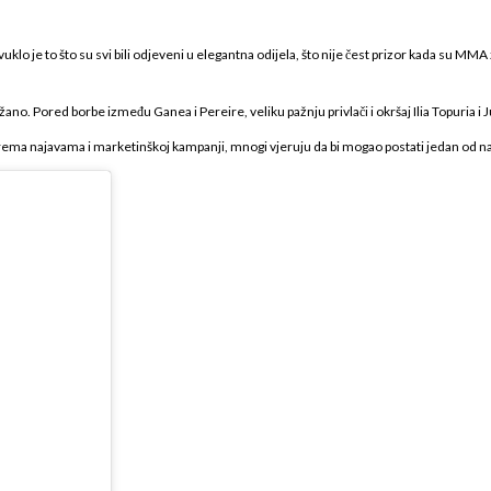
ivuklo je to što su svi bili odjeveni u elegantna odijela, što nije čest prizor kada su MM
žano. Pored borbe između Ganea i Pereire, veliku pažnju privlači i okršaj Ilia Topuria i 
ema najavama i marketinškoj kampanji, mnogi vjeruju da bi mogao postati jedan od n