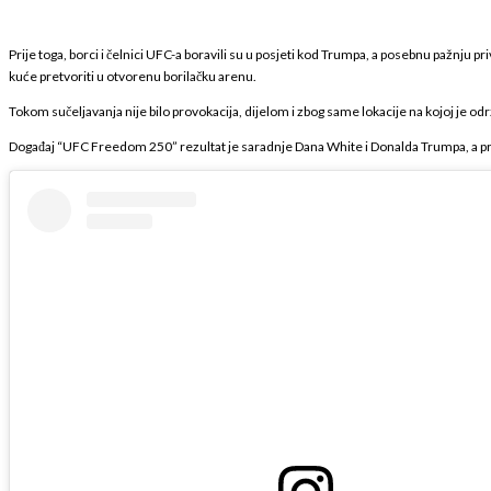
Prije toga, borci i čelnici UFC-a boravili su u posjeti kod Trumpa, a posebnu pažnju pr
kuće pretvoriti u otvorenu borilačku arenu.
Tokom sučeljavanja nije bilo provokacija, dijelom i zbog same lokacije na kojoj je odr
Događaj “UFC Freedom 250” rezultat je saradnje Dana White i Donalda Trumpa, a pr