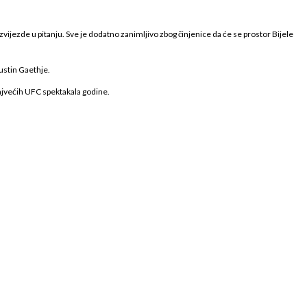
A zvijezde u pitanju. Sve je dodatno zanimljivo zbog činjenice da će se prostor Bijele
Justin Gaethje.
ajvećih UFC spektakala godine.