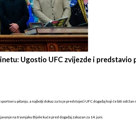
etu: Ugostio UFC zvijezde i predstavio po
 sportovi u pitanju, a najbolji dokaz za to je predstojeći UFC događaj koji će biti odr
avanje na travnjaku Bijele kuće pred događaj zakazan za 14. juni.