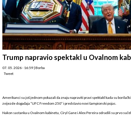
Trump napravio spektakl u Ovalnom kabin
07. 05. 2026 - 16:59
|
Borba
Tweet
Amerikanci su još jednom pokazali da znaju napraviti pravi spektakl kada su borilački
zvijezde događaja “UFC Freedom 250” i predstavio novi šampionski pojas.
Nakon sastanka u Ovalnom kabinetu, Ciryl Gane i Alex Pereira odradili su prvo sučelj