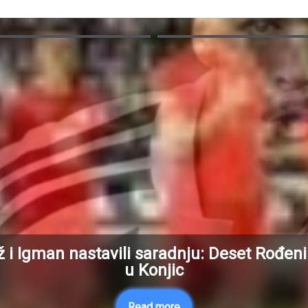
ž i Igman nastavili saradnju: Deset Rođeni
u Konjic
Read more