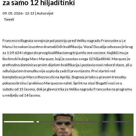
za samo 12 hiljaditinki
09. 05. 2026 - 12:13
|
Autosvijet
Tweet
Francesco Bagnaia osvojio je pol poziciju pred Veliku nagradu Francuske u Le
Manu i to nakon izuzetno dramatičnih kvalifikacija. Vozač Ducatija odvezao je krug
za 1:29.634 i stigao do prvog kvalifikacionog trijumfa ove sezone. Najbliži mu je
bio timski kolega Marc Marquez, koji je zaostao svega 12 hiljaditinki. Marquez je
prethodno dominirao prvim dijelom kvalifikacija i postavio novi rekord staze, ali u
odlučujućem trenutku nije uspio da zadrži prvo mjesto. Prvi startni red
kompletirao je Marco Bezzecchi na Apriliji. Bagnaia je tako u pravom trenutku
pokazao brzinu i prekinuo Marquezov nalet. Sprint na stazi Bugatti vozi se u
subotu od 15 časova, dok je glavna trka za Veliku nagradu Francuske na programu
u nedjelju od 14 časova.