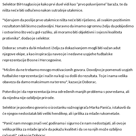
Selektor BiH naglasio je kako prvi duel vidi kao “prvo poluvrijeme” baraža, te da
ništa neće biti odlučeno nakon sutrašnje utakmice.
"Vjerujem da poslije prve utakmice ništa neće biti riješeno, ali svakim pozitivnim
rezultatom bili bismo zadovoljni. Naravno da imamo ogromnu želju da pobijedimo
i ostvarimo što veću gol-razliku, ali moramo biti objektivni i svjesni kvaliteta
protivnika", dodao je selektor.
Doborac smatra da bi mladost i želja za dokazivanjem mogli biti važan adut
njegove ekipe, a kao inspiraciju naveo je i nedavne uspjehe fudbalske
reprezentacije Bosne i Hercegovine.
"Mislim da ne trebamo mnogo motivacionih govora. Dovoljno je pomenuti uspjeh
fudbalske reprezentacije i način na koji su došli do rezultata. To je i nama velika
obaveza da damo maksimum na terenu", kazao je Doborac.
Potvrdio je i da reprezentacija ima određenih manjih problema s povredama, ali
da nijedna nije ozbiljnije prirode.
Selektor je posebno govorio o izostanku važnog igrača Marka Panića, istakavši da
će njegov nedostatak biti veliki hendikep, ali i prilika za mlađe rukometaše.
"Panić nam mnogo znači već godinama i sigurno će nam nedostajati, ali ovo je
velika prilika za mlađe igrače da pokažu kvalitet i da se na njih može ozbiljno
računati", rekao je Doborac.