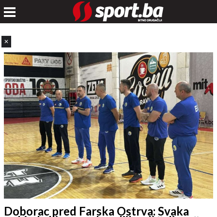
✕
Doborac pred Farska Ostrva: Svaka