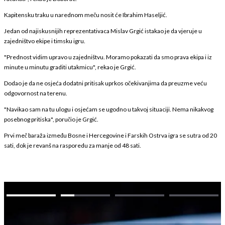
Kapitensku traku u narednom meču nosit će Ibrahim Haseljić.
Jedan od najiskusnijih reprezentativaca Mislav Grgić istakao je da vjeruje u
zajedništvo ekipe i timsku igru.
"Prednost vidim upravo u zajedništvu. Moramo pokazati da smo prava ekipa i iz
minute u minutu graditi utakmicu", rekao je Grgić.
Dodao je da ne osjeća dodatni pritisak uprkos očekivanjima da preuzme veću
odgovornost na terenu.
"Navikao sam na tu ulogu i osjećam se ugodno u takvoj situaciji. Nema nikakvog
posebnog pritiska", poručio je Grgić.
Prvi meč baraža između Bosne i Hercegovine i Farskih Ostrva igra se sutra od 20
sati, dok je revanš na rasporedu za manje od 48 sati.