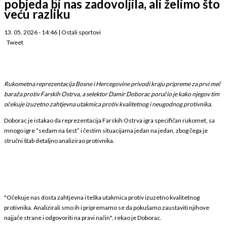
pobjeda bi nas zadovoljila, ali želimo što
veću razliku
13. 05. 2026 - 14:46
|
Ostali sportovi
Tweet
Rukometna reprezentacija Bosne i Hercegovine privodi kraju pripreme za prvi meč
baraža protiv Farskih Ostrva, a selektor Damir Doborac poručio je kako njegov tim
očekuje izuzetno zahtjevna utakmica protiv kvalitetnog i neugodnog protivnika.
Doborac je istakao da reprezentacija Farskih Ostrva igra specifičan rukomet, sa
mnogo igre “sedam na šest” i čestim situacijama jedan na jedan, zbog čega je
stručni štab detaljno analizirao protivnika.
"Očekuje nas dosta zahtjevna i teška utakmica protiv izuzetno kvalitetnog
protivnika. Analizirali smo ih i pripremamo se da pokušamo zaustaviti njihove
najjače strane i odgovoriti na pravi način", rekao je Doborac.