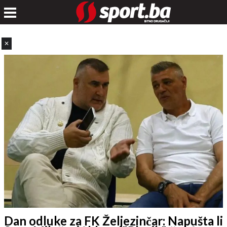
✕
Dan odluke za FK Željezinčar: Napušta li