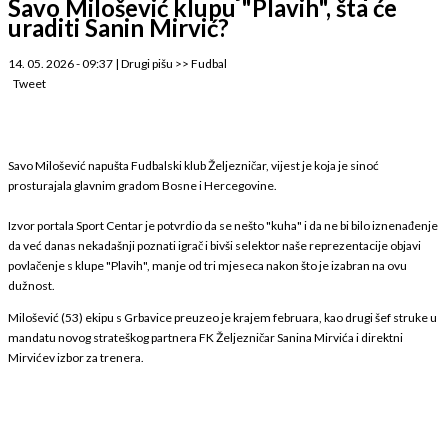
Savo Milošević klupu "Plavih", šta će
uraditi Sanin Mirvić?
14. 05. 2026 - 09:37
|
Drugi pišu
>>
Fudbal
Tweet
Savo Milošević napušta Fudbalski klub Željezničar, vijest je koja je sinoć
prosturajala glavnim gradom Bosne i Hercegovine.
Izvor portala Sport Centar je potvrdio da se nešto "kuha" i da ne bi bilo iznenađenje
da već danas nekadašnji poznati igrač i bivši selektor naše reprezentacije objavi
povlačenje s klupe "Plavih", manje od tri mjeseca nakon što je izabran na ovu
dužnost.
Milošević (53) ekipu s Grbavice preuzeo je krajem februara, kao drugi šef struke u
mandatu novog strateškog partnera FK Željezničar Sanina Mirvića i direktni
Mirvićev izbor za trenera.