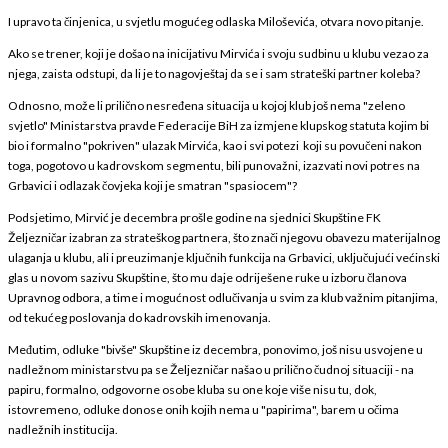
I upravo ta činjenica, u svjetlu mogućeg odlaska Miloševića, otvara novo pitanje.
Ako se trener, koji je došao na inicijativu Mirvića i svoju sudbinu u klubu vezao za
njega, zaista odstupi, da li je to nagovještaj da se i sam strateški partner koleba?
Odnosno, može li prilično nesređena situacija u kojoj klub još nema "zeleno
svjetlo" Ministarstva pravde Federacije BiH za izmjene klupskog statuta kojim bi
bio i formalno "pokriven" ulazak Mirvića, kao i svi potezi koji su povučeni nakon
toga, pogotovo u kadrovskom segmentu, bili punovažni, izazvati novi potres na
Grbavici i odlazak čovjeka koji je smatran "spasiocem"?
Podsjetimo, Mirvić je decembra prošle godine na sjednici Skupštine FK
Željezničar izabran za strateškog partnera, što znači njegovu obavezu materijalnog
ulaganja u klubu, ali i preuzimanje ključnih funkcija na Grbavici, uključujući većinski
glas u novom sazivu Skupštine, što mu daje odriješene ruke u izboru članova
Upravnog odbora, a time i mogućnost odlučivanja u svim za klub važnim pitanjima,
od tekućeg poslovanja do kadrovskih imenovanja.
Međutim, odluke "bivše" Skupštine iz decembra, ponovimo, još nisu usvojene u
nadležnom ministarstvu pa se Željezničar našao u prilično čudnoj situaciji - na
papiru, formalno, odgovorne osobe kluba su one koje više nisu tu, dok,
istovremeno, odluke donose onih kojih nema u "papirima", barem u očima
nadležnih institucija.