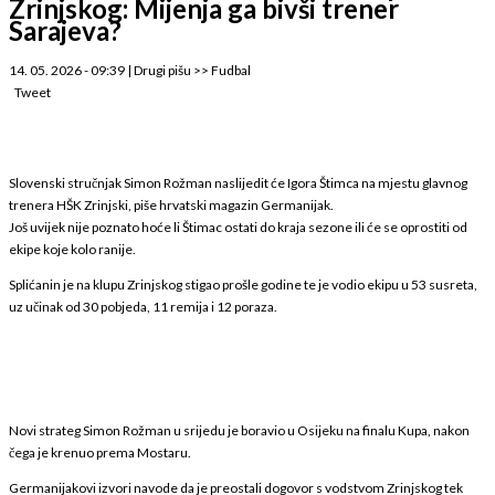
Zrinjskog: Mijenja ga bivši trener
Sarajeva?
14. 05. 2026 - 09:39
|
Drugi pišu
>>
Fudbal
Tweet
Slovenski stručnjak Simon Rožman naslijedit će Igora Štimca na mjestu glavnog
trenera HŠK Zrinjski, piše hrvatski magazin Germanijak.
Još uvijek nije poznato hoće li Štimac ostati do kraja sezone ili će se oprostiti od
ekipe koje kolo ranije.
Splićanin je na klupu Zrinjskog stigao prošle godine te je vodio ekipu u 53 susreta,
uz učinak od 30 pobjeda, 11 remija i 12 poraza.
Novi strateg Simon Rožman u srijedu je boravio u Osijeku na finalu Kupa, nakon
čega je krenuo prema Mostaru.
Germanijakovi izvori navode da je preostali dogovor s vodstvom Zrinjskog tek