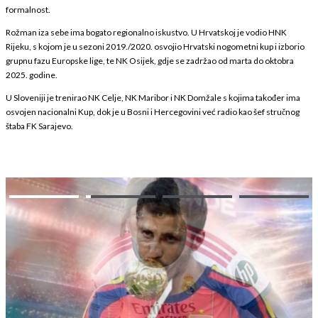
formalnost.
Rožman iza sebe ima bogato regionalno iskustvo. U Hrvatskoj je vodio HNK
Rijeku, s kojom je u sezoni 2019./2020. osvojio Hrvatski nogometni kup i izborio
grupnu fazu Europske lige, te NK Osijek, gdje se zadržao od marta do oktobra
2025. godine.
U Sloveniji je trenirao NK Celje, NK Maribor i NK Domžale s kojima također ima
osvojen nacionalni Kup, dok je u Bosni i Hercegovini već radio kao šef stručnog
štaba FK Sarajevo.