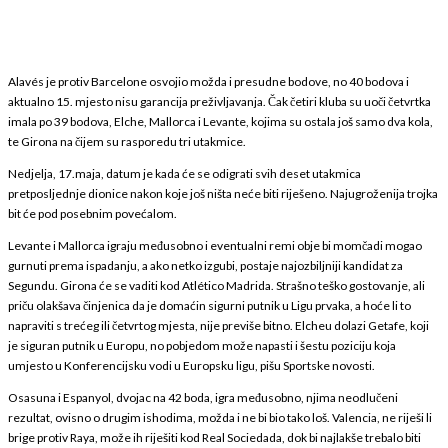
Alavés je protiv Barcelone osvojio možda i presudne bodove, no 40 bodova i
aktualno 15. mjesto nisu garancija preživljavanja. Čak četiri kluba su uoči četvrtka
imala po 39 bodova, Elche, Mallorca i Levante, kojima su ostala još samo dva kola,
te Girona na čijem su rasporedu tri utakmice.
Nedjelja, 17.maja, datum je kada će se odigrati svih deset utakmica
pretposljednje dionice nakon koje još ništa neće biti riješeno. Najugroženija trojka
bit će pod posebnim povećalom.
Levante i Mallorca igraju međusobno i eventualni remi obje bi momčadi mogao
gurnuti prema ispadanju, a ako netko izgubi, postaje najozbiljniji kandidat za
Segundu. Girona će se vaditi kod Atlético Madrida. Strašno teško gostovanje, ali
priču olakšava činjenica da je domaćin sigurni putnik u Ligu prvaka, a hoće li to
napraviti s trećeg ili četvrtog mjesta, nije previše bitno. Elcheu dolazi Getafe, koji
je siguran putnik u Europu, no pobjedom može napasti i šestu poziciju koja
umjesto u Konferencijsku vodi u Europsku ligu, pišu Sportske novosti.
Osasuna i Espanyol, dvojac na 42 boda, igra međusobno, njima neodlučeni
rezultat, ovisno o drugim ishodima, možda i ne bi bio tako loš. Valencia, ne riješi li
brige protiv Raya, može ih riješiti kod Real Sociedada, dok bi najlakše trebalo biti