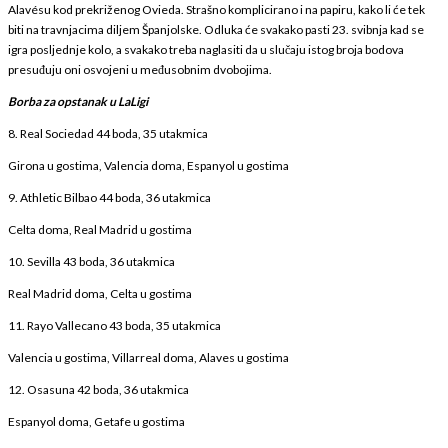
Alavésu kod prekriženog Ovieda. Strašno komplicirano i na papiru, kako li će tek
biti na travnjacima diljem Španjolske. Odluka će svakako pasti 23. svibnja kad se
igra posljednje kolo, a svakako treba naglasiti da u slučaju istog broja bodova
presuđuju oni osvojeni u međusobnim dvobojima.
Borba za opstanak u LaLigi
8. Real Sociedad 44 boda, 35 utakmica
Girona u gostima, Valencia doma, Espanyol u gostima
9. Athletic Bilbao 44 boda, 36 utakmica
Celta doma, Real Madrid u gostima
10. Sevilla 43 boda, 36 utakmica
Real Madrid doma, Celta u gostima
11. Rayo Vallecano 43 boda, 35 utakmica
Valencia u gostima, Villarreal doma, Alaves u gostima
12. Osasuna 42 boda, 36 utakmica
Espanyol doma, Getafe u gostima