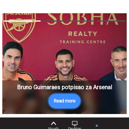
Bruno Guimaraes potpisao za Arsenal
Read more
✕
Na vrh
Desktop