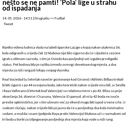
nešto se ne pamti! ‘Pola‘ lige u strahu
od ispadanja
14. 05. 2026 - 14:51
|
Drugi pišu
>>
Fudbal
Tweet
Rijetko viđena ludnica vlada na tabeli španske LaLige u kojoj nakon utakmica 36.
kola odigranih u srijedu čak 12 klubova nije bilo sigurno da će i sljedeće sezone
igrati u elitnom razredu, s tim je Oviedo kao posljednji već izgubio prvoligaški
status. Pet bodova bila je razlika između osmog i devetnaestog mjesta, a dva
mjesta za niži rang još čekaju svojeg vlasnika.
Real Sociedad (u četvrtak navečer gostovanje kod Girone) i Athletic Bilbao trebali
bi biti sigurni s po 44 osvojena boda, iako teoretski nakon srijede nisu bili, a i Sevilla
i Rayo Vallecano (četvrtak kod Valencije) su relativno mirni s po 43. Blizu su prije
okončanja 36. dionice i Osasuna, Valencia i Espanyol, ali ni ta 42 boda ne zvuče
previše optimistično, jer s tim ulovom već za vikend mogu biti ispod crvene crte. U
svakom slučaju, nakon srijede bilo je jasno da će u posljednja dva kola minimalno
sedam, a možda i osam (pobjeda Raya protiv Valencije) klubova ući s razmakom od
tri boda u borbi za izbjegavanje posljednja dva mjesta koja vode u niži rang.