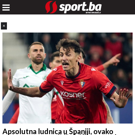
✕
Apsolutna ludnica u Španiji, ovako