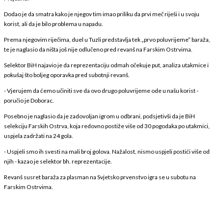
Dodao je da smatra kako je njegov tim imao priliku da prvi meč riješi i u svoju
korist, ali da je bilo problema u napadu.
Prema njegovim riječima, duel u Tuzli predstavlja tek „prvo poluvrijeme“ baraža,
te je naglasio da ništa još nije odlučeno pred revanš na Farskim Ostrvima.
Selektor BiH najavio je da reprezentaciju odmah očekuje put, analiza utakmice i
pokušaj što boljeg oporavka pred subotnji revanš.
- Vjerujem da ćemo učiniti sve da ovo drugo poluvrijeme ode u našu korist -
poručio je Doborac.
Posebno je naglasio da je zadovoljan igrom u odbrani, podsjetivši da je BiH
selekciju Farskih Ostrva, koja redovno postiže više od 30 pogodaka po utakmici,
uspjela zadržati na 24 gola.
- Uspjeli smo ih svesti na mali broj golova. Nažalost, nismo uspjeli postići više od
njih - kazao je selektor bh. reprezentacije.
Revanš susret baraža za plasman na Svjetsko prvenstvo igra se u subotu na
Farskim Ostrvima.