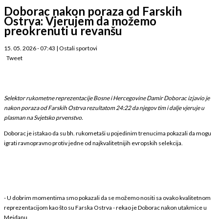
Doborac nakon poraza od Farskih
Ostrva: Vjerujem da možemo
preokrenuti u revanšu
15. 05. 2026 - 07:43
|
Ostali sportovi
Tweet
Selektor rukometne reprezentacije Bosne i Hercegovine Damir Doborac izjavio je
nakon poraza od Farskih Ostrva rezultatom 24:22 da njegov tim i dalje vjeruje u
plasman na Svjetsko prvenstvo.
Doborac je istakao da su bh. rukometaši u pojedinim trenucima pokazali da mogu
igrati ravnopravno protiv jedne od najkvalitetnijih evropskih selekcija.
- U dobrim momentima smo pokazali da se možemo nositi sa ovako kvalitetnom
reprezentacijom kao što su Farska Ostrva - rekao je Doborac nakon utakmice u
Mejdanu.