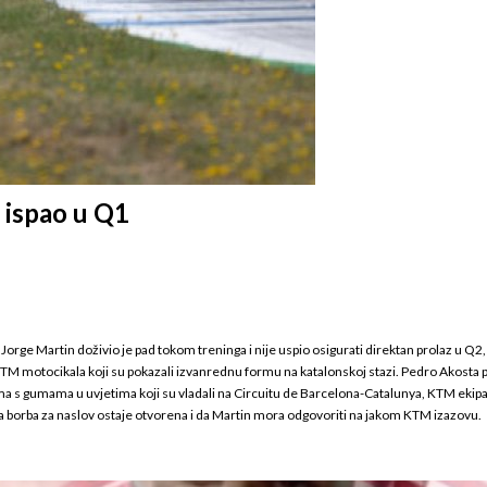
 ispao u Q1
Jorge Martin doživio je pad tokom treninga i nije uspio osigurati direktan prolaz u Q2
ga KTM motocikala koji su pokazali izvanrednu formu na katalonskoj stazi. Pedro Akost
s gumama u uvjetima koji su vladali na Circuitu de Barcelona-Catalunya, KTM ekipa pron
 da borba za naslov ostaje otvorena i da Martin mora odgovoriti na jakom KTM izazovu.