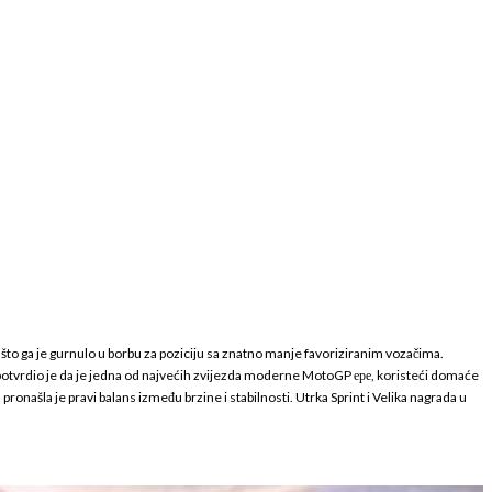
, što ga je gurnulo u borbu za poziciju sa znatno manje favoriziranim vozačima.
a potvrdio je da je jedna od najvećih zvijezda moderne MotoGP ере, koristeći domaće
ašla je pravi balans između brzine i stabilnosti. Utrka Sprint i Velika nagrada u