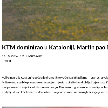
KTM dominirao u Kataloniji, Martin pao i
15. 05. 2026 - 17:37
|
Autosvijet
Tweet
Velika nagrada Katalonije počela je dramatično već u kvalifikacijama — braneći prvak 
Milisekunde su bile presudne u raspodjeli mjesta, a cijeli vikend obilježila je sna
navijačko okruženje kao dodatnu motivaciju. Dok su mnogi konkurenti imali problema 
nedjelju donijet će konačnu sliku o tome ko je u ovom trenutku najbrži, ali je jasno