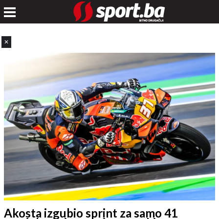
✕
Akosta izgubio sprint za samo 41