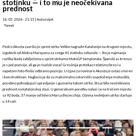
stotinku — i to mu je neočekivana
prednost
16. 05. 2026 - 21:15
|
Autosvijet
Tweet
Pedro Akosta završio je sprint utrku Velike nagrade Katalonije na drugom mjestu,
izgubivši od Aleksa Marqueza za svega 41 stotinku sekunde — što je najmanja
razlika ikada zabilježena u sprint utrkama MotoGP šampionata. Španski as krenuo
je s pol-pozicije, ali ga je rivalski vozač Gresiinija pretekao relativno brzo i u
napetom foto-finišu odbranio poziciju. U izjavi za novinare Akosta je ostao smiren
i konstruktivan. Naglasio je da su maksimalno iskoristili raspoloženje motocikla,
posebno pohvaljujući upravljanje s gumama tokom utrke, što je bila neočekivana
prednost na katalonskoj stazi. U generalnom poretku nalazi se na trećem mjestu
sa 92 boda, 37 manje od lidera Marca Bezecchija. Glavna nedeljom utrka startuje
u 14 sati.