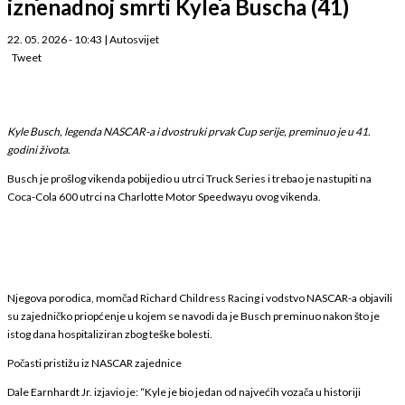
iznenadnoj smrti Kylea Buscha (41)
22. 05. 2026 - 10:43
|
Autosvijet
Tweet
Kyle Busch, legenda NASCAR-a i dvostruki prvak Cup serije, preminuo je u 41.
godini života.
Busch je prošlog vikenda pobijedio u utrci Truck Series i trebao je nastupiti na
Coca-Cola 600 utrci na Charlotte Motor Speedwayu ovog vikenda.
Njegova porodica, momčad Richard Childress Racing i vodstvo NASCAR-a objavili
su zajedničko priopćenje u kojem se navodi da je Busch preminuo nakon što je
istog dana hospitaliziran zbog teške bolesti.
Počasti pristižu iz NASCAR zajednice
Dale Earnhardt Jr. izjavio je: “Kyle je bio jedan od najvećih vozača u historiji