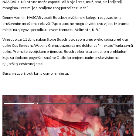
NASCAR-a. Niko to ne može osporiti. Ali bio je i otac, muž, brat, sin i prijatelj
mnogima. Srce mi je slomljeno zbog porodice Busch.”
Denny Hamlin, NASCAR vozač i Buschov bivši timski kolega, reagovao je na
društvenim mrežama rekavši: “Apsolutno ne mogu shvatiti ovu vijest. Moramo
misliti na njegovu porodicu u ovom trenutku. Volimo te, K-B.”
Vijest dolazi 11 dana nakon što se Busch javio svom timu preko radija pred kraj
utrke Cup Series na Watkins Glenu, tražeći da mu doktor da “injekciju” kada završi
utrku. Prema televizijskom prijenosu, Busch se borio sa sinusnom prehladom
koju su dodatno pogoršali snažne G-sile i promjene nadmorske visine na
njujorškoj cestovnoj stazi.
Busch je završio utrku na osmom mjestu.