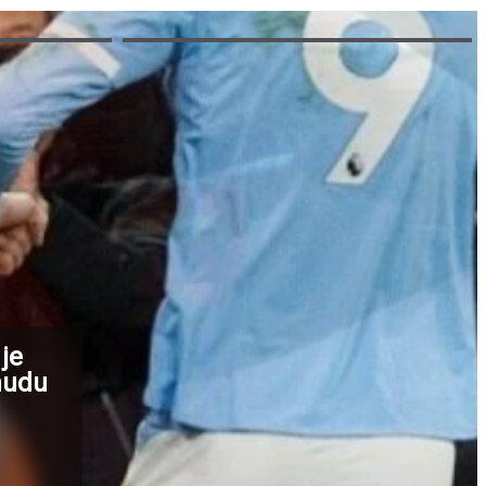
je
onudu