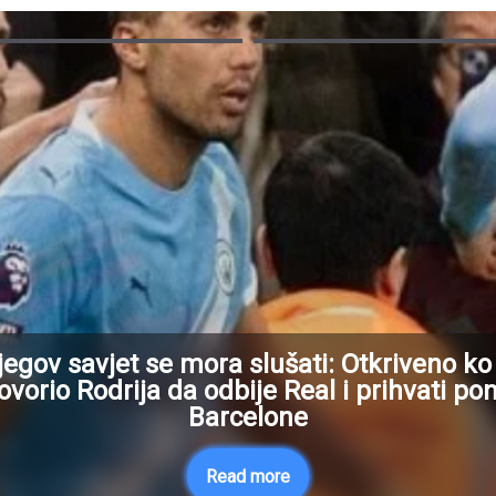
jegov savjet se mora slušati: Otkriveno ko 
vorio Rodrija da odbije Real i prihvati p
Barcelone
Read more