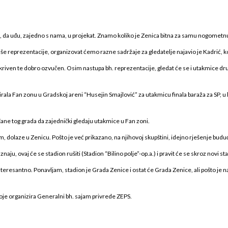
a, da uđu, zajedno s nama, u projekat. Znamo koliko je Zenica bitna za samu nogometn
še reprezentacije, organizovat ćemo razne sadržaje za gledatelje najavio je Kadrić, k
natkriven te dobro ozvučen. Osim nastupa bh. reprezentacije, gledat će se i utakmice drug
a Fan zonu u Gradskoj areni “Husejin Smajlović” za utakmicu finala baraža za SP, u koj
ađane tog grada da zajednički gledaju utakmice u Fan zoni.
dolaze u Zenicu. Pošto je već prikazano, na njihovoj skupštini, idejno rješenje buduće
u, ovaj će se stadion rušiti (Stadion “Bilino polje”-op.a.) i pravit će se skroz novi sta
e interesantno. Ponavljam, stadion je Grada Zenice i ostat će Grada Zenice, ali pošto je 
koje organizira Generalni bh. sajam privrede ZEPS.