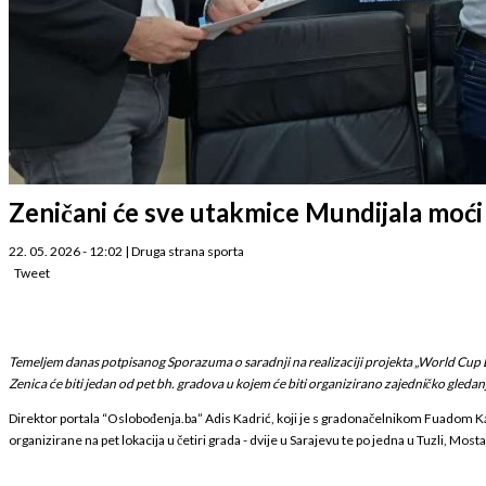
Zeničani će sve utakmice Mundijala moći 
22. 05. 2026 - 12:02
|
Druga strana sporta
Tweet
Temeljem danas potpisanog Sporazuma o saradnji na realizaciji projekta „World Cup
Zenica će biti jedan od pet bh. gradova u kojem će biti organizirano zajedničko gledanj
Direktor portala “Oslobođenja.ba” Adis Kadrić, koji je s gradonačelnikom Fuadom 
organizirane na pet lokacija u četiri grada - dvije u Sarajevu te po jedna u Tuzli, Mosta