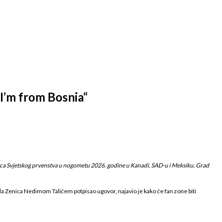
#I’m from Bosnia“
ica Svjetskog prvenstva u nogometu 2026. godine u Kanadi, SAD-u i Meksiku, Grad
 Zenica Nedimom Talićem potpisao ugovor, najavio je kako će fan zone biti