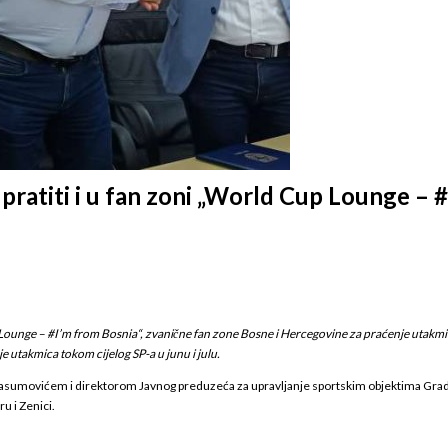
pratiti i u fan zoni „World Cup Lounge – 
 Lounge – #I’m from Bosnia“, zvanične fan zone Bosne i Hercegovine za praćenje utakm
e utakmica tokom cijelog SP-a u junu i julu.
Kasumovićem i direktorom Javnog preduzeća za upravljanje sportskim objektima Grada
ru i Zenici.