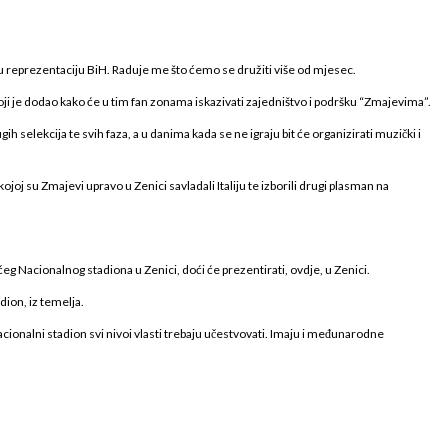
u reprezentaciju BiH. Raduje me što ćemo se družiti više od mjesec.
oji je dodao kako će u tim fan zonama iskazivati zajedništvo i podršku “Zmajevima”.
ih selekcija te svih faza, a u danima kada se ne igraju bit će organizirati muzički i
oj su Zmajevi upravo u Zenici savladali Italiju te izborili drugi plasman na
g Nacionalnog stadiona u Zenici, doći će prezentirati, ovdje, u Zenici.
dion, iz temelja.
nacionalni stadion svi nivoi vlasti trebaju učestvovati. Imaju i međunarodne