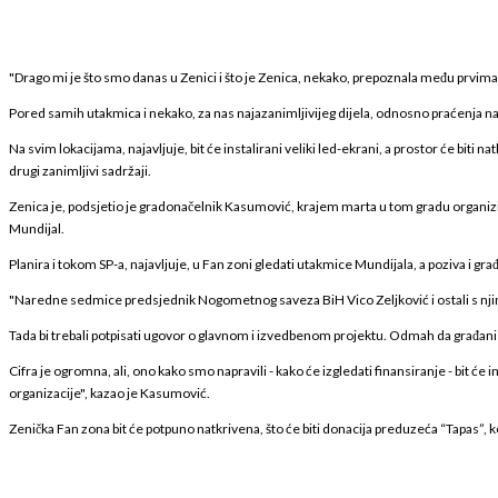
"Drago mi je što smo danas u Zenici i što je Zenica, nekako, prepoznala među prvim
Pored samih utakmica i nekako, za nas najazanimljivijeg dijela, odnosno praćenja na
Na svim lokacijama, najavljuje, bit će instalirani veliki led-ekrani, a prostor će biti 
drugi zanimljivi sadržaji.
Zenica je, podsjetio je gradonačelnik Kasumović, krajem marta u tom gradu organiziral
Mundijal.
Planira i tokom SP-a, najavljuje, u Fan zoni gledati utakmice Mundijala, a poziva i gr
"Naredne sedmice predsjednik Nogometnog saveza BiH Vico Zeljković i ostali s njim, 
Tada bi trebali potpisati ugovor o glavnom i izvedbenom projektu. Odmah da građani znaj
Cifra je ogromna, ali, ono kako smo napravili - kako će izgledati finansiranje - bit ć
organizacije", kazao je Kasumović.
Zenička Fan zona bit će potpuno natkrivena, što će biti donacija preduzeća “Tapas”, 