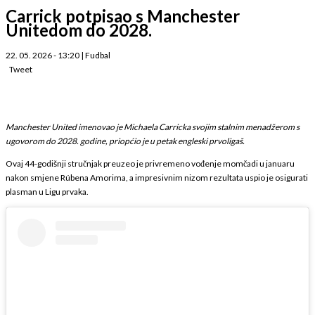
Carrick potpisao s Manchester
Unitedom do 2028.
22. 05. 2026 - 13:20
|
Fudbal
Tweet
Manchester United imenovao je Michaela Carricka svojim stalnim menadžerom s
ugovorom do 2028. godine, priopćio je u petak engleski prvoligaš.
Ovaj 44-godišnji stručnjak preuzeo je privremeno vođenje momčadi u januaru
nakon smjene Rúbena Amorima, a impresivnim nizom rezultata uspio je osigurati
plasman u Ligu prvaka.