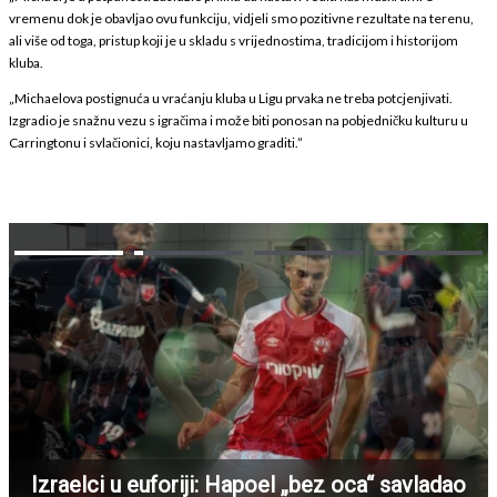
vremenu dok je obavljao ovu funkciju, vidjeli smo pozitivne rezultate na terenu,
ali više od toga, pristup koji je u skladu s vrijednostima, tradicijom i historijom
kluba.
„Michaelova postignuća u vraćanju kluba u Ligu prvaka ne treba potcjenjivati.
Izgradio je snažnu vezu s igračima i može biti ponosan na pobjedničku kulturu u
Carringtonu i svlačionici, koju nastavljamo graditi.”
Izraelci u euforiji: Hapoel „bez oca“ savladao