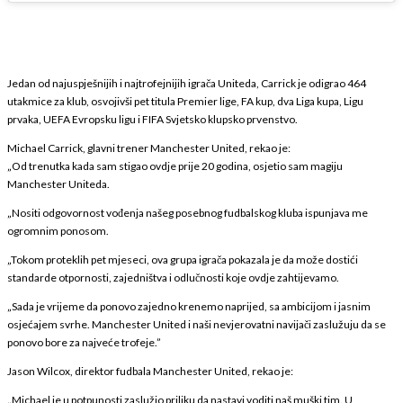
Jedan od najuspješnijih i najtrofejnijih igrača Uniteda, Carrick je odigrao 464
utakmice za klub, osvojivši pet titula Premier lige, FA kup, dva Liga kupa, Ligu
prvaka, UEFA Evropsku ligu i FIFA Svjetsko klupsko prvenstvo.
Michael Carrick, glavni trener Manchester United, rekao je:
„Od trenutka kada sam stigao ovdje prije 20 godina, osjetio sam magiju
Manchester Uniteda.
„Nositi odgovornost vođenja našeg posebnog fudbalskog kluba ispunjava me
ogromnim ponosom.
„Tokom proteklih pet mjeseci, ova grupa igrača pokazala je da može dostići
standarde otpornosti, zajedništva i odlučnosti koje ovdje zahtijevamo.
„Sada je vrijeme da ponovo zajedno krenemo naprijed, sa ambicijom i jasnim
osjećajem svrhe. Manchester United i naši nevjerovatni navijači zaslužuju da se
ponovo bore za najveće trofeje.”
Jason Wilcox, direktor fudbala Manchester United, rekao je:
„Michael je u potpunosti zaslužio priliku da nastavi voditi naš muški tim. U