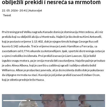
obilježili prekidi i nesreća sa mrmotom
22. 05. 2026 - 20:41
|
Autosvijet
Tweet
Prvi trening pred Veliku nagradu Kanade donio je dominaciju Mercedesa, ali i niz
prekida koji su obilježili akciju u Montrealu. Najbrži je bio Andrea Kimi Antonelli,
koji je postavio vrijeme 1:13.402, dok je njegov timski kolega George Russell
kasnio 0,142 sekunde. Treće vrijeme imao je Lewis Hamilton u Ferrariju, sa
zaostatkom od 0,774 sekunde za Antonellijem. Ipak, sportski dio treninga ostao je
u sjenci nekoliko incidenata. Prvi prekid izazvao je Liam Lawson, čiji je bolid
izgubio snagu motora, pa je sesija morala biti zaustavljena. Najviše pažnje privukao
je udes Alexa Albona, koji je završio u zaštitnoj ogradi i ozbiljno oštetio bolid
Williamsa. Albon je prošao bez povreda, ali je do incidenta došlo dok je pokušavao
da izbjegne mrmota na stazi. Kasnije je još jedan prekid izazvao Esteban Ocon,
koji je oštetio prednje krilo Haasa.