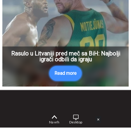
Rasulo u Litvaniji pred meč sa BiH: Najbolji
igrači odbili da igraju
Read more
✕
Na vrh
Desktop