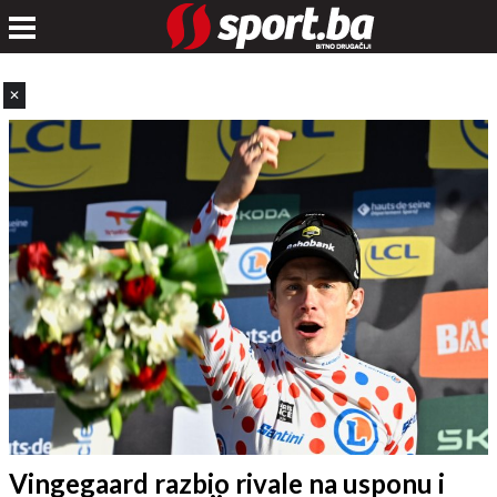
✕
Vingegaard razbio rivale na usponu i