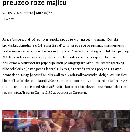
preuzeo roze majicu
23. 05. 2026 - 22:13
|
Autosvijet
Tweet
Jonas Vingegaard još jednom je pokazao da je kralj najtežih uspona. Danski
biciklista pobijedio je u 14. etapi Gira d’Italia i preuzeo roze majicu namijenjenu
vodećem u generalnom plasmanu. Etapa od Aoste do alpskog vrha Pila bila je duga
133 kilometra i smatrala se jednom od ključnih za ukupni rasplet trke. Sve je
odlučeno 4,6 kilometara prije cilja, kada je Vingegaard krenuo u solo napad koji
niko od rivala nije mogao da isprati. Bila mu je to treća etapna pobjeda u samo
osam dana. Drugi je završio Felix Gall sa 48 sekundi zaostatka, dok je Jay Hindley
bio treći sa još deset sekundi više. U ukupnom poretku Vingegaard sada ima 2:26
minuta prednosti ispred Afonsa Eulalija, koji je poslije devet dana morao da preda
roze majicu. Treći je Gall sa 2:50 zaostatka za Dancem.