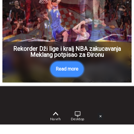
Rekorder Dži lige i kralj NBA zakucavanja
Meklang potpisao za Đironu
Read more
✕
Na vrh
Desktop