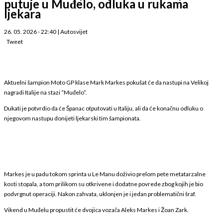
putuje u Muđelo, odluka u rukama
ljekara
26. 05. 2026 - 22:40
|
Autosvijet
Tweet
Aktuelni šampion Moto GP klase Mark Markes pokušat će da nastupi na Velikoj
nagradi Italije na stazi “Muđelo”.
Dukati je potvrdio da će Španac otputovati u Italiju, ali da će konačnu odluku o
njegovom nastupu donijeti ljekarski tim šampionata.
Markes je u padu tokom sprinta u Le Manu doživio prelom pete metatarzalne
kosti stopala, a tom prilikom su otkrivene i dodatne povrede zbog kojih je bio
podvrgnut operaciji. Nakon zahvata, uklonjen je i jedan problematični šraf.
Vikend u Muđelu propustit će dvojica vozača Aleks Markes i Žoan Zark.