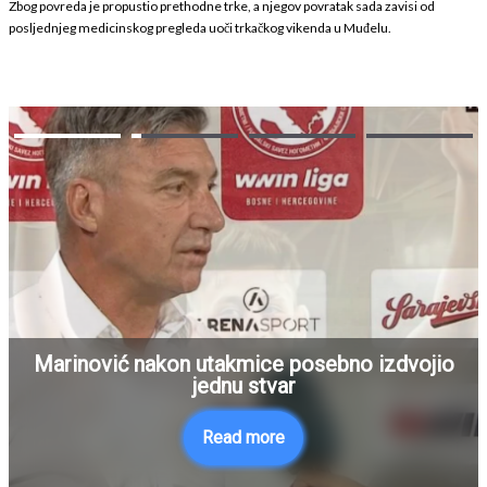
Zbog povreda je propustio prethodne trke, a njegov povratak sada zavisi od
posljednjeg medicinskog pregleda uoči trkačkog vikenda u Muđelu.
Marinović nakon utakmice posebno izdvojio
jednu stvar
Read more