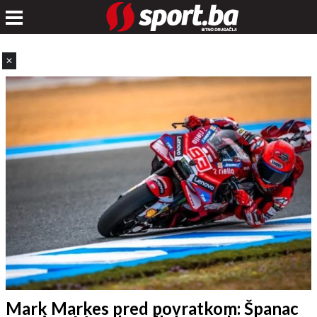
✕
Mark Markes pred povratkom: Španac