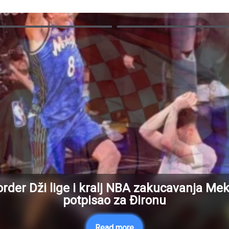
rder Dži lige i kralj NBA zakucavanja Me
potpisao za Đironu
Read more