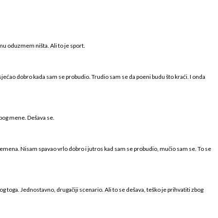
mu oduzmem ništa. Ali to je sport.
osjećao dobro kada sam se probudio. Trudio sam se da poeni budu što kraći. I onda
 zbog mene. Dešava se.
remena. Nisam spavao vrlo dobro i jutros kad sam se probudio, mučio sam se. To se
zbog toga. Jednostavno, drugačiji scenario. Ali to se dešava, teško je prihvatiti zbog