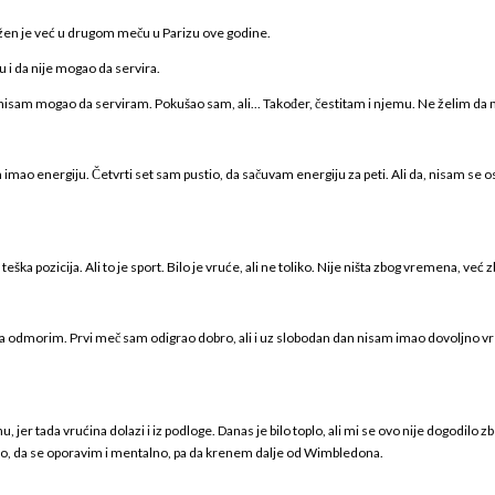
oražen je već u drugom meču u Parizu ove godine.
u i da nije mogao da servira.
li nisam mogao da serviram. Pokušao sam, ali... Također, čestitam i njemu. Ne želim da 
imao energiju. Četvrti set sam pustio, da sačuvam energiju za peti. Ali da, nisam se 
a pozicija. Ali to je sport. Bilo je vruće, ali ne toliko. Nije ništa zbog vremena, već
a odmorim. Prvi meč sam odigrao dobro, ali i uz slobodan dan nisam imao dovoljno v
onu, jer tada vrućina dolazi i iz podloge. Danas je bilo toplo, ali mi se ovo nije dogodilo 
no, da se oporavim i mentalno, pa da krenem dalje od Wimbledona.