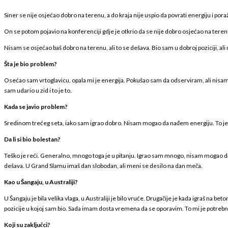
Siner se nije osjećao dobro na terenu, a do kraja nije uspio da povrati energiju i p
On se potom pojavio na konferenciji gdje je otkrio da se nije dobro osjećao na teren
Nisam se osjećao baš dobro na terenu, ali to se dešava. Bio sam u dobroj poziciji, a
Šta je bio problem?
Osećao sam vrtoglavicu, opala mi je energija. Pokušao sam da odserviram, ali nisam 
sam udario u zid i to je to.
Kada se javio problem?
Sredinom trećeg seta, iako sam igrao dobro. Nisam mogao da nađem energiju. To je tešk
Da li si bio bolestan?
Teško je reći. Generalno, mnogo toga je u pitanju. Igrao sam mnogo, nisam mogao d
dešava. U Grand Slamu imaš dan slobodan, ali meni se desilo na dan meča.
Kao u Šangaju, u Australiji?
U Šangaju je bila velika vlaga, u Australiji je bilo vruće. Drugačije je kada igraš na bet
pozicije u kojoj sam bio. Sada imam dosta vremena da se oporavim. To mi je potreb
Koji su zaključci?