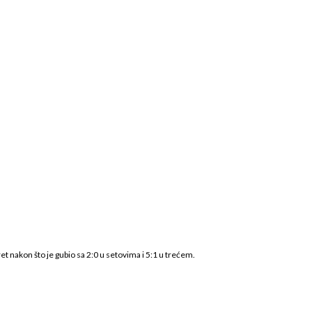
et nakon što je gubio sa 2:0 u setovima i 5:1 u trećem.