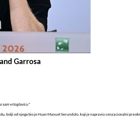
oland Garrosa
o sam vrtoglavicu"
olu, bolji od njega bio je Huan Manuel Serundolo. koji je napravio senzacionalni preokr