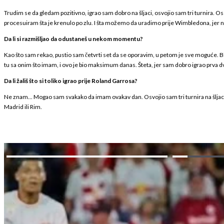
Trudim se da gledam pozitivno, igrao sam dobro na šljaci, osvojio sam tri turnira. O
procesuiram šta je krenulo po zlu. I šta možemo da uradimo prije Wimbledona, jer na
Da li si razmišljao da odustaneš u nekom momentu?
Kao što sam rekao, pustio sam četvrti set da se oporavim, u petom je sve moguće. Bi
tu sa onim što imam, i ovo je bio maksimum danas. Šteta, jer sam dobro igrao prva dva 
Da li žališ što si toliko igrao prije Roland Garrosa?
Ne znam... Mogao sam svakako da imam ovakav dan. Osvojio sam tri turnira na šljaci. To
Madrid ili Rim.