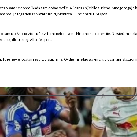
sećao sam se dobro i kada sam došao ovdje. Ali danas nije bilo suđeno. Mnogo toga je 
m poslije toga dolaze važni turniri, Montreal, Cincinnati i US Open.
o sam u teškoj poziciji u četvrtom i petom setu. Nisam imao energije. Ne sjećam se ka
seta, dio trećeg. Ali to je sport.
 je nevjerovatan rezultat, sjajan niz. Ovdje mi je bio glavni cilj, a ovaj rani izlazak 