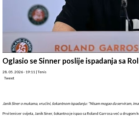
Oglasio se Sinner poslije ispadanja sa R
28. 05. 2026 - 19:11
|
Tenis
Tweet
Janik Siner o mukama, vrućini, šokantnom ispadanju: "Nisam mogao da serviram, ima
Prvi teniser svijeta, Janik Siner, šokantno je ispao sa Roland Garrosa već u drugom k