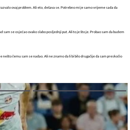
izazvalo ovaj problem. Ali eto, dešava se. Potrebno mi je samo vrijeme sada da
d sam se osjećao ovako slabo posljednji put. Ali to je što je. Probao sam da budem
nije nešto čemu sam se nadao. Ali ne znamo da li bi bilo drugačije da sam preskočio