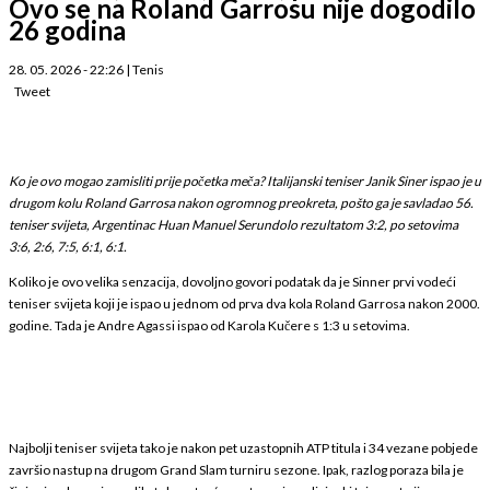
Ovo se na Roland Garrosu nije dogodilo
26 godina
28. 05. 2026 - 22:26
|
Tenis
Tweet
Ko je ovo mogao zamisliti prije početka meča? Italijanski teniser Janik Siner ispao je u
drugom kolu Roland Garrosa nakon ogromnog preokreta, pošto ga je savladao 56.
teniser svijeta, Argentinac Huan Manuel Serundolo rezultatom 3:2, po setovima
3:6, 2:6, 7:5, 6:1, 6:1.
Koliko je ovo velika senzacija, dovoljno govori podatak da je Sinner prvi vodeći
teniser svijeta koji je ispao u jednom od prva dva kola Roland Garrosa nakon 2000.
godine. Tada je Andre Agassi ispao od Karola Kučere s 1:3 u setovima.
Najbolji teniser svijeta tako je nakon pet uzastopnih ATP titula i 34 vezane pobjede
završio nastup na drugom Grand Slam turniru sezone. Ipak, razlog poraza bila je