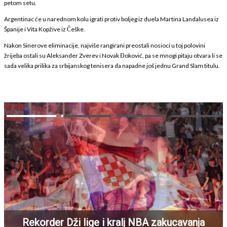
petom setu.
Argentinac će u narednom kolu igrati protiv boljeg iz duela Martina Landalusea iz
Španije i Vita Kopžive iz Češke.
Nakon Sinerove eliminacije, najviše rangirani preostali nosioci u toj polovini
žrijeba ostali su Aleksander Zverev i Novak Đoković, pa se mnogi pitaju otvara li se
sada velika prilika za srbijanskog tenisera da napadne još jednu Grand Slam titulu.
Rekorder Dži lige i kralj NBA zakucavanja