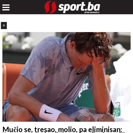
✕
Mučio se, tresao, molio, pa eliminisan: