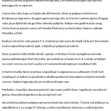
činjenica da mu je pozlilo tokom trećeg seta, a ni medicinski tajm-aut nije mu
pomogao da se oporavi.
U prva dva seta, koja su trajala oko 80 minuta, Siner je potpuno dominirao.
Brejkove je napravio u drugom gemu prvog seta, te trećem i petom gemu drugog
seta, pa je djelovalo da ga čeka rutinska pobjeda. Italijan ove godine prije ovog
meča imao je poraze samo od Novaka Đokovića na Australian Openu i Jakuba
Menšika u Dohi.
Kada je u trećem setu poveo 5:1, malo ko je vjerovao da mlađi od braće Serundolo
može napraviti preokret. Ipak, uslijedio je potpuni preokret.
Siner je počeo vidno teško disati, sporije se kretao i često zastajkivao između
poena pokušavajući doći do zraka. Serundolo je smanjio na 5:4, a onda se Italijan
na svom servisu za meč suočio s tri vezane break lopte pri rezultatu 0:40.
U tom trenutku Siner je prišao svojoj klupi i razgovarao sa sutkinjom Oreli Turt,
raspitujući se kakve su posljedice ukoliko prekorači dozvoljeno vrijeme između
servisa. Nakon toga zatražio je medicinski tajm-aut.
Međutim, ni poslije ukazane pomoći nije uspio vratiti ritam. Izgubio je naredna tri
gema i dozvolio Argentincu da osvoji treći set.
Serundolo je potom potpuno preuzeo kontrolu nad mečom. Četvrti set dobio je sa
ubjedljivih 6:1 za svega 37 minuta, a istim rezultatom slavio je i u odlučujućem