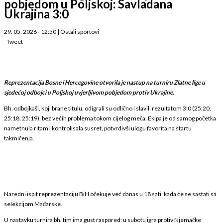
pobjedom u Poljskoj: Savladana
Ukrajina 3:0
29. 05. 2026 - 12:50
|
Ostali sportovi
Tweet
Reprezentacija Bosne i Hercegovine otvorila je nastup na turniru Zlatne lige u
sjedećoj odbojci u Poljskoj uvjerljivom pobjedom protiv Ukrajine.
Bh. odbojkaši, koji brane titulu, odigrali su odlično i slavili rezultatom 3:0 (25:20,
25:18, 25:19), bez većih problema tokom cijelog meča. Ekipa je od samog početka
nametnula ritam i kontrolisala susret, potvrdivši ulogu favorita na startu
takmičenja.
Naredni ispit reprezentaciju BiH očekuje već danas u 18 sati, kada će se sastati sa
selekcijom Mađarske.
U nastavku turnira bh. tim ima gust raspored: u subotu igra protiv Njemačke