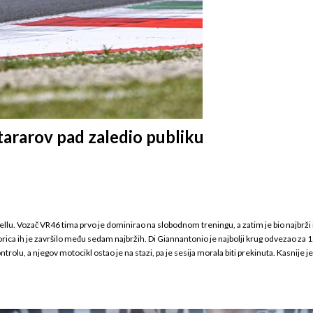
tararov pad zaledio publiku
gellu. Vozač VR46 tima prvo je dominirao na slobodnom treningu, a zatim je bio najbrži i
etorica ih je završilo među sedam najbržih. Di Giannantonio je najbolji krug odvezao za
o kontrolu, a njegov motocikl ostao je na stazi, pa je sesija morala biti prekinuta. Kasni