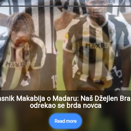
asnik Makabija o Madaru: Naš Džejlen Bra
odrekao se brda novca
Read more