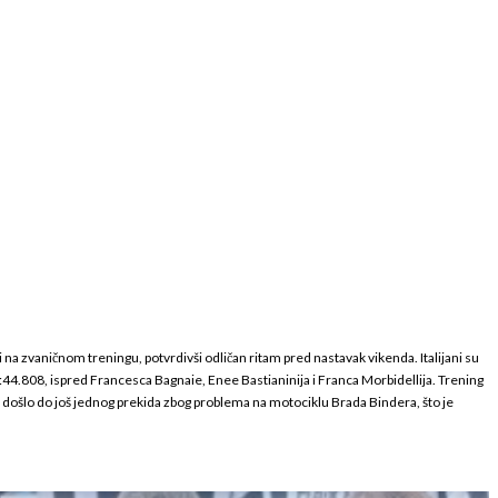
 na zvaničnom treningu, potvrdivši odličan ritam pred nastavak vikenda. Italijani su
 1:44.808, ispred Francesca Bagnaie, Enee Bastianinija i Franca Morbidellija. Trening
je je došlo do još jednog prekida zbog problema na motociklu Brada Bindera, što je