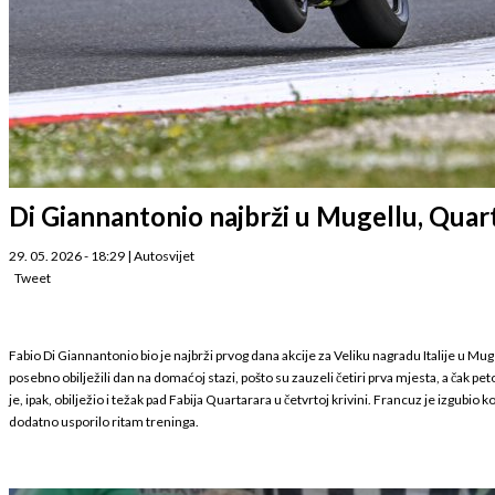
Di Giannantonio najbrži u Mugellu, Quar
29. 05. 2026 - 18:29
|
Autosvijet
Tweet
Fabio Di Giannantonio bio je najbrži prvog dana akcije za Veliku nagradu Italije u Mu
posebno obilježili dan na domaćoj stazi, pošto su zauzeli četiri prva mjesta, a čak p
je, ipak, obilježio i težak pad Fabija Quartarara u četvrtoj krivini. Francuz je izgubi
dodatno usporilo ritam treninga.