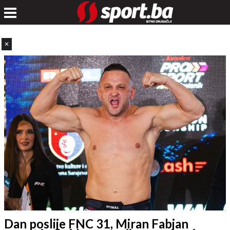
✕
Dan poslije FNC 31, Miran Fabjan