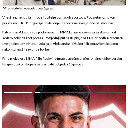
Miran Fabijan na hadžu. Instagram
Vijest je iznenadila mnoge ljubitelje borilačkih sportova. Podsjetimo, nakon
poraza na FNC 31 događaju povlačenje iz sporta najavio je i Vaso Bakočević.
Fabjan ima 41 godinu, a profesionalnu MMA karijeru završava sa skorom od
sedam pobjeda i pet poraza. Posljednji put nastupio je na FNC priredbi u februaru
ove godine u Minhenu, kada ga je Aleksandar "Džoker" Ilić porazio nokautom
nakon samo 24 sekunde borbe.
Prije prelaska u MMA, "Slo Rocky" je imao uspješnu profesionalnu kikboksersku
karijeru, tokom koje je ostvario 46 pobjeda i 18 poraza.