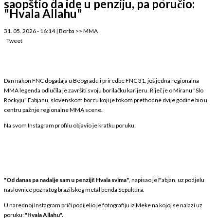
saopštio da ide u penziju, pa poručio:
"Hvala Allahu"
31. 05. 2026 - 16:14
|
Borba
>>
MMA
Tweet
Dan nakon FNC događaja u Beogradu i priredbe FNC 31, još jedna regionalna
MMA legenda odlučila je završiti svoju borilačku karijeru. Riječ je o Miranu "Slo
Rockyju" Fabjanu, slovenskom borcu koji je tokom prethodne dvije godine bio u
centru pažnje regionalne MMA scene.
Na svom Instagram profilu objavio je kratku poruku:
"Od danas pa nadalje sam u penziji! Hvala svima"
, napisao je Fabjan, uz podjelu
naslovnice poznatog brazilskog metal benda Sepultura.
U narednoj Instagram priči podijelio je fotografiju iz Meke na kojoj se nalazi uz
poruku:
"Hvala Allahu".