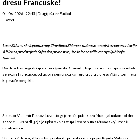
dresu Francuske!
01. 06. 2026 - 22:45
|
Drugi pišu
>>
Fudbal
Tweet
Luca Zidane, sin legendarnog Zinedinea Zidanea, našao se na spisku reprezentacije
Alžira za predstojeće Svjetsko prvenstvo, što je iznenadilo mnoge ljubitelje
fudbala.
Dvadesetosmogodišnji golman španske Granade, koji je ranije nastupao za mlađe
selekcije Francuske, odlučio je seniorsku karijeru graditi u dresu Alžira, zemlje iz
koje vuče porijeklo.
Selektor Vladimir Petković uvrstio ga je među putnike za Mundijal nakon solidne
sezone u Granadi, gdje je upisao 26 nastupa i osam puta sačuvao svoju mrežu
netaknutom.
Uz Lucu Zidanea, alžirski tim predvode poznata imena poput Riyada Mahreza,