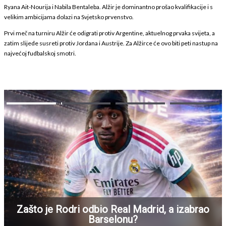
Ryana Ait-Nourija i Nabila Bentaleba. Alžir je dominantno prošao kvalifikacije i s
velikim ambicijama dolazi na Svjetsko prvenstvo.
Prvi meč na turniru Alžir će odigrati protiv Argentine, aktuelnog prvaka svijeta, a
zatim slijede susreti protiv Jordana i Austrije. Za Alžirce će ovo biti peti nastup na
najvećoj fudbalskoj smotri.
Zašto je Rodri odbio Real Madrid, a izabrao
Barselonu?