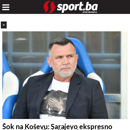
✕
Šok na Koševu: Sarajevo ekspresno