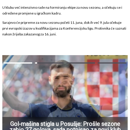
U klubu već intenzivno rade na formiranju ekipe za novu sezonu, a očekuju se i
određene promjene u igračkom kadru.
Sarajevo će pripreme za novu sezonu početi 11. juna, dok ih već 9. jula očekuje
prvi evropski izazov u kvalifikacijama za Konferencijsku ligu. Protivnika će saznati
nakon žrijeba zakazanog za 16. juni.
Gol-mašina stigla u Posušje: Prošle sezone
zabio 27 golova, sada potpisao za novi klub