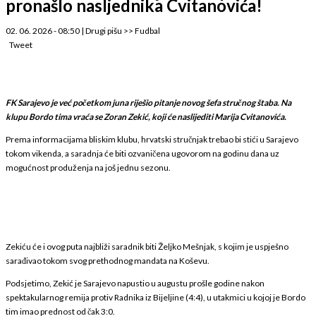
pronašlo nasljednika Cvitanovića!
02. 06. 2026 - 08:50
|
Drugi pišu
>>
Fudbal
Tweet
FK Sarajevo je već početkom juna riješio pitanje novog šefa stručnog štaba. Na
klupu Bordo tima vraća se Zoran Zekić, koji će naslijediti Marija Cvitanovića.
Prema informacijama bliskim klubu, hrvatski stručnjak trebao bi stići u Sarajevo
tokom vikenda, a saradnja će biti ozvaničena ugovorom na godinu dana uz
mogućnost produženja na još jednu sezonu.
Zekiću će i ovog puta najbliži saradnik biti Željko Mešnjak, s kojim je uspješno
sarađivao tokom svog prethodnog mandata na Koševu.
Podsjetimo, Zekić je Sarajevo napustio u augustu prošle godine nakon
spektakularnog remija protiv Radnika iz Bijeljine (4:4), u utakmici u kojoj je Bordo
tim imao prednost od čak 3:0.