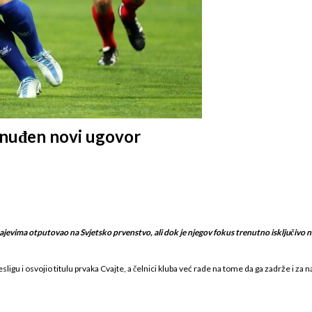
ponuđen novi ugovor
jevima otputovao na Svjetsko prvenstvo, ali dok je njegov fokus trenutno isključivo 
ligu i osvojio titulu prvaka Cvajte, a čelnici kluba već rade na tome da ga zadrže i za