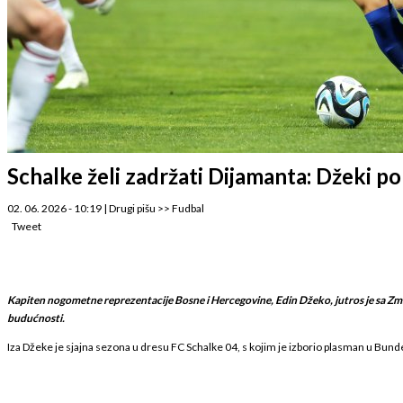
Schalke želi zadržati Dijamanta: Džeki 
02. 06. 2026 - 10:19
|
Drugi pišu
>>
Fudbal
Tweet
Kapiten nogometne reprezentacije Bosne i Hercegovine, Edin Džeko, jutros je sa Zma
budućnosti.
Iza Džeke je sjajna sezona u dresu FC Schalke 04, s kojim je izborio plasman u Bundes