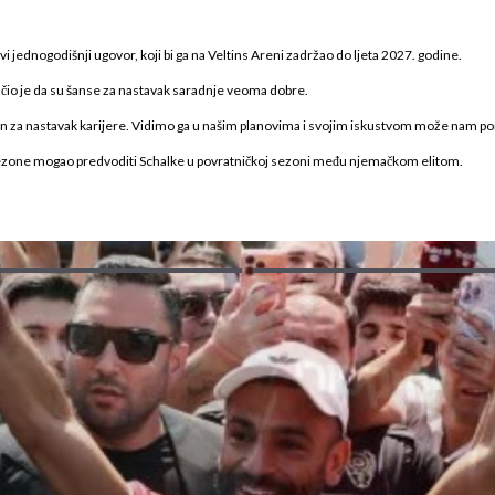
jednogodišnji ugovor, koji bi ga na Veltins Areni zadržao do ljeta 2027. godine.
učio je da su šanse za nastavak saradnje veoma dobre.
an za nastavak karijere. Vidimo ga u našim planovima i svojim iskustvom može nam pomoć
e sezone mogao predvoditi Schalke u povratničkoj sezoni među njemačkom elitom.