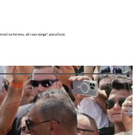
i na terenu, ali i van njega", poručio je.