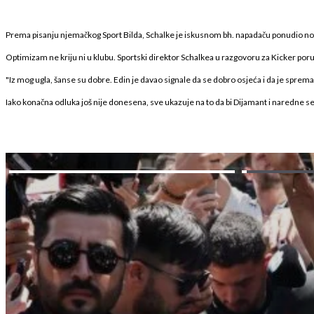
Prema pisanju njemačkog Sport Bilda, Schalke je iskusnom bh. napadaču ponudio novi 
Optimizam ne kriju ni u klubu. Sportski direktor Schalkea u razgovoru za Kicker por
"Iz mog ugla, šanse su dobre. Edin je davao signale da se dobro osjeća i da je sprem
Iako konačna odluka još nije donesena, sve ukazuje na to da bi Dijamant i naredn