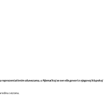
na reprezentativnim obavezama, u Njemačkoj se sve više govori o njegovoj klupskoj
 narednu sezonu.