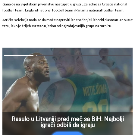
Gana će na Svjetskom prvenstvu nastupati u grupi L zajedno sa Croatia national
football team, England national football team i Panama national football team.
Afrička selekcija nada se da može napraviti iznenađenje i izboriti plasman u nokaut
fazu, iako je žrijeb svrstao u jednu od najzahtjevnijih grupa na turniru.
Rasulo u Litvaniji pred meč sa BiH: Najbolji
igrači odbili da igraju