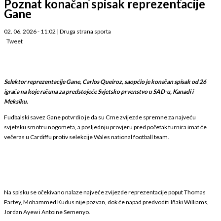
Poznat konačan spisak reprezentacije
Gane
02. 06. 2026 - 11:02
|
Druga strana sporta
Tweet
Selektor reprezentacije Gane, Carlos Queiroz, saopćio je konačan spisak od 26
igrača na koje računa za predstojeće Svjetsko prvenstvo u SAD-u, Kanadi i
Meksiku.
Fudbalski savez Gane potvrdio je da su Crne zvijezde spremne za najveću
svjetsku smotru nogometa, a posljednju provjeru pred početak turnira imat će
večeras u Cardiffu protiv selekcije Wales national football team.
Na spisku se očekivano nalaze najveće zvijezde reprezentacije poput Thomas
Partey, Mohammed Kudus nije pozvan, dok će napad predvoditi Iñaki Williams,
Jordan Ayew i Antoine Semenyo.