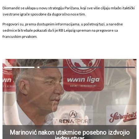
Diomandé se uklapa u novu strategiju Parižana, koji sve više ciljaju mlađe i taktički
svestrane igrače sposobne da dugoročno nose tim.
Pregovori su, prema dostupnim informacijama, u početnoj fazi, a naredne
sedmice bi trebale pokazati da li je RB Leipzig spreman na pregovore sa
francuskim prvakom.
Marinović nakon utakmice posebno izdvojio
jednu stvar