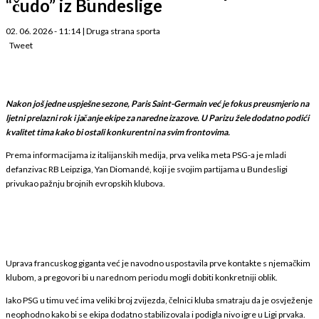
“čudo” iz Bundeslige
02. 06. 2026 - 11:14
|
Druga strana sporta
Tweet
Nakon još jedne uspješne sezone, Paris Saint-Germain već je fokus preusmjerio na
ljetni prelazni rok i jačanje ekipe za naredne izazove. U Parizu žele dodatno podići
kvalitet tima kako bi ostali konkurentni na svim frontovima.
Prema informacijama iz italijanskih medija, prva velika meta PSG-a je mladi
defanzivac RB Leipziga, Yan Diomandé, koji je svojim partijama u Bundesligi
privukao pažnju brojnih evropskih klubova.
Uprava francuskog giganta već je navodno uspostavila prve kontakte s njemačkim
klubom, a pregovori bi u narednom periodu mogli dobiti konkretniji oblik.
Iako PSG u timu već ima veliki broj zvijezda, čelnici kluba smatraju da je osvježenje
neophodno kako bi se ekipa dodatno stabilizovala i podigla nivo igre u Ligi prvaka.