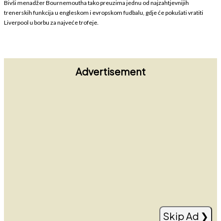
Bivši menadžer Bournemoutha tako preuzima jednu od najzahtjevnijih
trenerskih funkcija u engleskom i evropskom fudbalu, gdje će pokušati vratiti
Liverpool u borbu za najveće trofeje.
Advertisement
Arsenal ostaje kratkih rukava: Vinisijus i Real
usaglasili novi ugovor
Read more
Skip Ad ❯