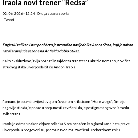
Iraola novi trener “Redsa”
02. 06. 2026 - 12:24
|
Druga strana sporta
Tweet
Engleski velikan Liverpool brzo je pronašao nasljednika Arnea Slota, koji je nakon
razočaravajuće sezone na Anfieldu dobio otkaz.
Kako ekskluzivno javlja poznati insajder za transfere Fabrizio Romano, novi šef
stručnog štaba Liverpoola bit će Andoni Iraola.
Romano je potvrdio vijest svojom čuvenom krilaticom “Here we go”, čime je
nagovijestio da je posao u potpunosti završen i da je postignut dogovor između
svih strana.
Iraola je odmah nakon objave odlaska Slota označen kao glavni kandidat uprave
Liverpoola, a pregovori su, prema navodima, završeni u rekordnom roku.