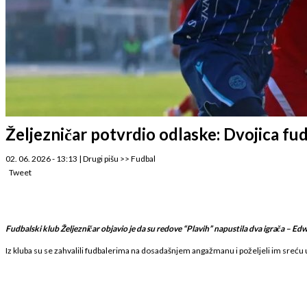
Željezničar potvrdio odlaske: Dvojica fu
02. 06. 2026 - 13:13
|
Drugi pišu
>>
Fudbal
Tweet
Fudbalski klub Željezničar objavio je da su redove “Plavih” napustila dva igrača – Ed
Iz kluba su se zahvalili fudbalerima na dosadašnjem angažmanu i poželjeli im sreću 