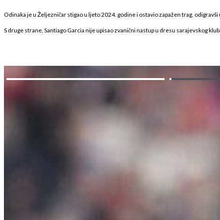
Odinaka je u Željezničar stigao u ljeto 2024. godine i ostavio zapažen trag, odigravši
S druge strane, Santiago Garcia nije upisao zvanični nastup u dresu sarajevskog kluba