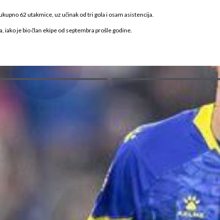
 ukupno 62 utakmice, uz učinak od tri gola i osam asistencija.
, iako je bio član ekipe od septembra prošle godine.