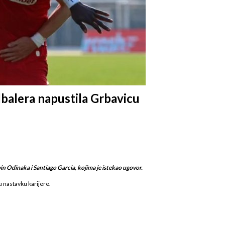
dbalera napustila Grbavicu
win Odinaka i Santiago Garcia, kojima je istekao ugovor.
u nastavku karijere.